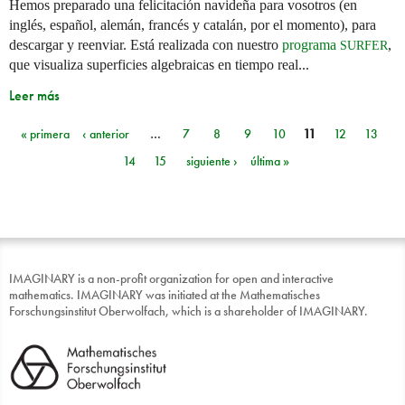
Hemos preparado una felicitación navideña para vosotros (en
inglés, español, alemán, francés y catalán, por el momento), para
descargar y reenviar. Está realizada con nuestro
programa
,
SURFER
que visualiza superficies algebraicas en tiempo real...
Leer más
« primera
‹ anterior
…
7
8
9
10
11
12
13
Páginas
14
15
siguiente ›
última »
IMAGINARY is a non-profit organization for open and interactive
mathematics. IMAGINARY was initiated at the Mathematisches
Forschungsinstitut Oberwolfach, which is a shareholder of IMAGINARY.