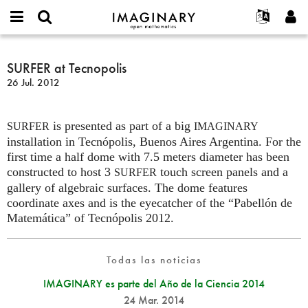
IMAGINARY
open
Acerca de
Eventos
English
E-
mathematics
SURFER
mail
Buscar
Proyectos
Français
SURFER at Tecnopolis
Programas
or
at
Contraseña
26 Jul. 2012
username
Participar
Deutsch
Galerías
Tecnopolis
*
*
Contacto
한국어
Interactivos
is presented as part of a big
Español
SURFER
IMAGINARY
Películas
installation in Tecnópolis, Buenos Aires Argentina. For the
Türkçe
Crear nueva cuenta
Textos
first time a half dome with 7.5 meters diameter has been
constructed to host 3
touch screen panels and a
SURFER
Solicitar una nueva contraseña
Exposiciones
gallery of algebraic surfaces. The dome features
Más...
coordinate axes and is the eyecatcher of the “Pabellón de
Matemática” of Tecnópolis 2012.
Todas las noticias
IMAGINARY es parte del Año de la Ciencia 2014
24 Mar. 2014