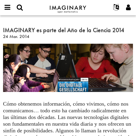
IMAGINARY
open
Acerca de
Eventos
English
E-
mathematics
IMAGINARY
mail
Buscar
Proyectos
Français
IMAGINARY es parte del Año de la Ciencia 2014
Programas
or
es
Contraseña
24 Mar. 2014
username
Participar
Deutsch
Galerías
parte
*
*
del
Contacto
한국어
Interactivos
Año
Español
Películas
de
Türkçe
la
Crear nueva cuenta
Textos
Ciencia
Solicitar una nueva contraseña
Exposiciones
2014
Más...
Cómo obtenemos información, cómo vivimos, cómo nos
comunicamos… todo esto ha cambiado radicalmente en
las últimas dos décadas. Las nuevas tecnologías digitales
son fundamentales en nuestra vida diaria y nos ofrecen un
sinfín de posibilidades. Algunos lo llaman la revolución