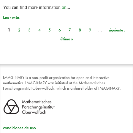
You can find more information
on
...
Leer más
1
2
3
4
5
6
7
8
9
…
siguiente ›
Páginas
última »
IMAGINARY is a non-profit organization for open and interactive
mathematics. IMAGINARY was initiated at the Mathematisches
Forschungsinstitut Oberwolfach, which is a shareholder of IMAGINARY.
condiciones de uso