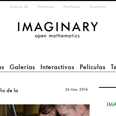
eta-menu
Acerca de
Proyectos
Participar
Contacto
as
Galerías
Interactivos
Películas
T
ño de la
24 Mar. 2014
IMA