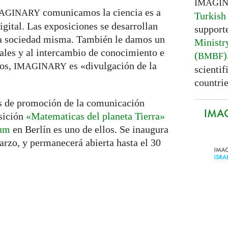
IMAGI
comunicamos la ciencia es a
AGINARY
Turkish
igital. Las exposiciones se desarrollan
support
 la sociedad misma. También le damos un
Ministr
tales y al intercambio de conocimiento e
(
)
BMBF
tos,
es «divulgación de la
IMAGINARY
scientif
countrie
 de promoción de la comunicación
IMAG
osición
«Matematicas del planeta Tierra»
eum
en Berlín es uno de ellos. Se inaugura
arzo, y permanecerá abierta hasta el 30