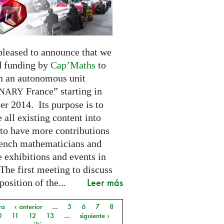
pleased to announce that we
d funding by
Cap’Maths
to
sh an autonomous unit
France” starting in
INARY
r 2014. Its purpose is to
e all existing content into
 to have more contributions
ench mathematicians and
 exhibitions and events in
The first meeting to discuss
Leer más
osition of the...
ra
‹ anterior
…
5
6
7
8
as
0
11
12
13
…
siguiente ›