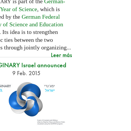
is part of the
German-
NARY
 Year of Science
, which is
ed by the
German Federal
y of Science and Education
. Its idea is to strengthen
ic ties between the two
s through jointly organizing...
Leer más
INARY Israel announced
9 Feb. 2015