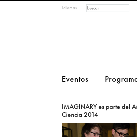
Formulario de
Buscar
Idiomas
m
búsqueda
IMAGINARY
open
mathematics
main menu 2
Eventos
Program
IMAGINARY
es
IMAGINARY es parte del A
parte
Ciencia 2014
del
Año