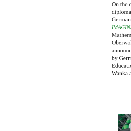
On the o
diploma
Germany
IMAGIN
Mathema
Oberwol
announce
by Germ
Educati
Wanka at