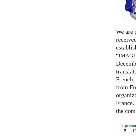
We are 
receive
establi
“
IMAG
Decembe
translat
French,
from Fr
organize
France. 
the comp
« prime
Págin
9
1