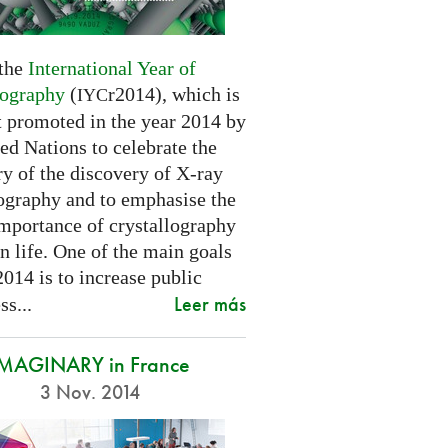
 the
International Year of
lography
(
r2014), which is
IYC
t promoted in the year 2014 by
ed Nations to celebrate the
y of the discovery of X-ray
lography and to emphasise the
importance of crystallography
n life. One of the main goals
2014 is to increase public
Leer más
s...
IMAGINARY in France
3 Nov. 2014