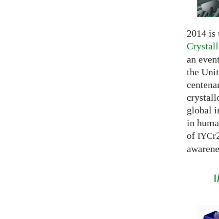
2014 is
Crystal
an even
the Unit
centenar
crystal
global 
in huma
of
r
IYC
awarenes