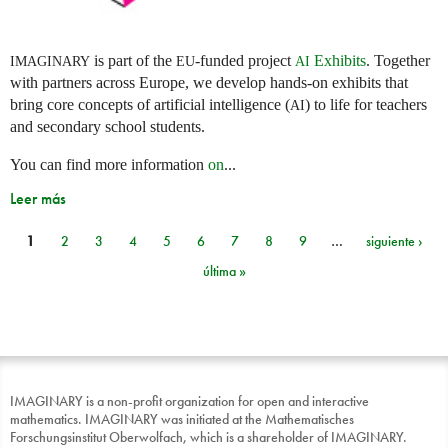
is part of the
-funded project
Exhibits
. Together
IMAGINARY
EU
AI
with partners across Europe, we develop hands-on exhibits that
bring core concepts of artificial intelligence (
) to life for teachers
AI
and secondary school students.
You can find more information
on
...
Leer más
1
2
3
4
5
6
7
8
9
…
siguiente ›
Páginas
última »
IMAGINARY is a non-profit organization for open and interactive
mathematics. IMAGINARY was initiated at the Mathematisches
Forschungsinstitut Oberwolfach, which is a shareholder of IMAGINARY.