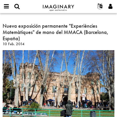
IMAGINARY
open
Acerca de
Eventos
English
E-
mathematics
Nueva
mail
Buscar
Proyectos
Français
Nueva exposición permanente "Experiències
Programas
or
exposición
Contraseña
Matemàtiques" de mano del MMACA (Barcelona,
username
Participar
Deutsch
Galerías
permanente
*
*
España)
"Experiències
Contacto
한국어
Interactivos
10 Feb. 2014
Matemàtiques"
Español
Películas
de
Türkçe
mano
Crear nueva cuenta
Textos
del
Solicitar una nueva contraseña
Exposiciones
MMACA
(Barcelona,
Más...
España)