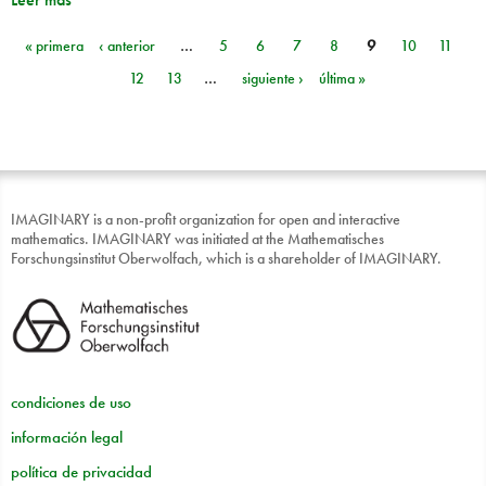
« primera
‹ anterior
…
5
6
7
8
9
10
11
Páginas
12
13
…
siguiente ›
última »
IMAGINARY is a non-profit organization for open and interactive
mathematics. IMAGINARY was initiated at the Mathematisches
Forschungsinstitut Oberwolfach, which is a shareholder of IMAGINARY.
condiciones de uso
información legal
política de privacidad