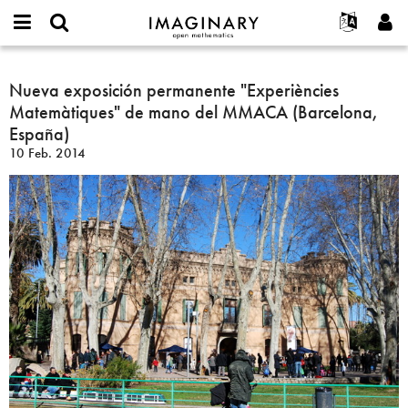
IMAGINARY
open
Acerca de
Eventos
English
E-
mathematics
Nueva
mail
Buscar
Proyectos
Français
Nueva exposición permanente "Experiències
Programas
or
exposición
Contraseña
Matemàtiques" de mano del MMACA (Barcelona,
username
Participar
Deutsch
Galerías
permanente
*
*
España)
"Experiències
Contacto
한국어
Interactivos
10 Feb. 2014
Matemàtiques"
Español
Películas
de
Türkçe
mano
Crear nueva cuenta
Textos
del
Solicitar una nueva contraseña
Exposiciones
MMACA
(Barcelona,
Más...
España)