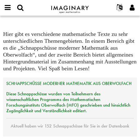
open
IMAGINARY
English
Events
Info
E-
mathematics
mail
Suche
Français
Projekte
Texte
Programme
or
Hier gibt es verschiedene mathematische Texte zu sehr
Passwort
username
Mitmachen
Deutsch
Galerien
unterschiedlichen Themengebieten. In einem Bereich gibt
*
*
es die „Schnappschüsse moderner Mathematik aus
Kontakt
한국어
Hands-on
Oberwolfach“, und der zweite Bereich bietet allgemeines
Español
Filme
Hintergrundmaterial im Zusammenhang mit Ausstellungen
Türkçe
und Projekten. Viel Spaß beim Lesen!
Neues Benutzerkonto erstellen
Texte
Neues Passwort anfordern
Ausstellungen
SCHNAPPSCHÜSSE
MODERNER
MATHEMATIK
AUS
OBERWOLFACH
Mehr...
Diese Schnappschüsse wurden von Teilnehmern des
wissenschaftlichen Programms des Mathematischen
Forschungsinstituts Oberwolfach (
MFO
) geschrieben und hinsichtlich
Zugänglichkeit und Verständlichkeit editiert.
Aktuell haben wir 152 Schnappschüsse für Sie in der Datenbank