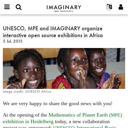
IMAGINARY
open
English
Events
Info
E-
mathematics
UNESCO,
mail
Suche
Français
Projekte
UNESCO, MPE and IMAGINARY organize
Programme
or
MPE
Passwort
interactive open source exhibitions in Africa
username
Mitmachen
Deutsch
Galerien
and
*
*
5 Jul. 2015
IMAGINARY
Kontakt
한국어
Hands-on
organize
Español
Filme
interactive
Türkçe
open
Neues Benutzerkonto erstellen
Texte
source
Neues Passwort anfordern
Ausstellungen
exhibitions
in
Mehr...
Africa
image credit: UNESCO Africa
We are very happy to share the good news with you!
At the opening of the
Mathematics of Planet Earth (
)
MPE
exhibition in Heidelberg
today, a new collaboration
project was announced:
’s International Basic
UNESCO