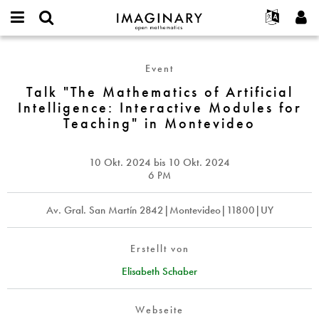
IMAGINARY
open
English
Events
Info
E-
mathematics
Talk
mail
Suche
Français
Projekte
Programme
Event
or
"The
Passwort
username
Mitmachen
Deutsch
Talk "The Mathematics of Artificial
Galerien
Mathematics
*
*
Intelligence: Interactive Modules for
of
Kontakt
한국어
Hands-on
Teaching" in Montevideo
Artificial
Español
Filme
Intelligence:
Türkçe
Interactive
Neues Benutzerkonto erstellen
Texte
10 Okt. 2024
bis
10 Okt. 2024
Modules
6
PM
Neues Passwort anfordern
Ausstellungen
for
Teaching"
Mehr...
Av. Gral. San Martín 2842|Montevideo|11800|UY
in
Montevideo
Erstellt von
Elisabeth Schaber
Webseite