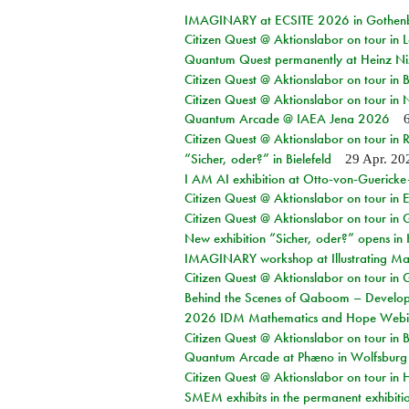
IMAGINARY at ECSITE 2026 in Gothen
Citizen Quest @ Aktionslabor on tour in
Quantum Quest permanently at Heinz N
Citizen Quest @ Aktionslabor on tour i
Citizen Quest @ Aktionslabor on tour in
Quantum Arcade @ IAEA Jena 2026
Citizen Quest @ Aktionslabor on tour in 
“Sicher, oder?” in Bielefeld
29 Apr. 20
I AM AI exhibition at Otto-von-Guerick
Citizen Quest @ Aktionslabor on tour in E
Citizen Quest @ Aktionslabor on tour in 
New exhibition “Sicher, oder?” opens i
IMAGINARY workshop at Illustrating Mat
Citizen Quest @ Aktionslabor on tour in 
Behind the Scenes of Qaboom – Develope
2026 IDM Mathematics and Hope Webi
Citizen Quest @ Aktionslabor on tour in 
Quantum Arcade at Phæno in Wolfsburg
Citizen Quest @ Aktionslabor on tour in 
SMEM exhibits in the permanent exhibiti