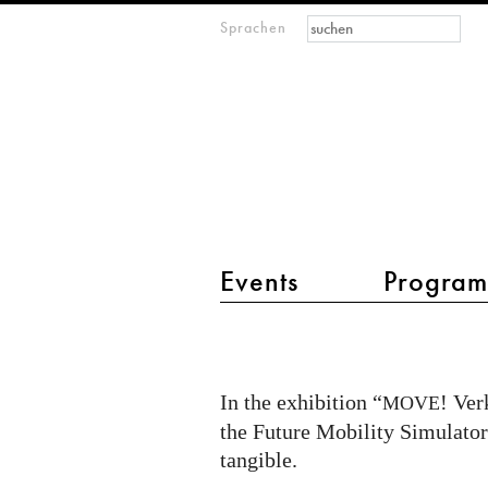
Suchformular
Suche
Sprachen
M
IMAGINARY
open
mathematics
Hauptmenü 2
Events
Progra
Future
Mobility
Simulator
In the exhibition “
! Ver
MOVE
@
the Future Mobility Simulator
Verkehrsmuseum
tangible.