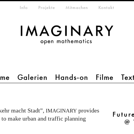
etamenü
Info
Projekte
Mitmachen
Kontakt
mme
Galerien
Hands-on
Filme
Tex
kehr macht Stadt”,
provides
IMAGINARY
Futur
 to make urban and traffic planning
@ 