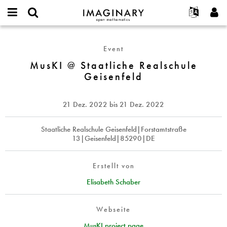
IMAGINARY
open
English
Events
Info
E-
mathematics
MusKI
mail
Suche
Français
Projekte
Programme
Event
or
@
Passwort
username
Mitmachen
Deutsch
MusKI @ Staatliche Realschule
Galerien
Staatliche
*
*
Geisenfeld
Realschule
Kontakt
한국어
Hands-on
Geisenfeld
Español
Filme
21 Dez. 2022
bis
21 Dez. 2022
Türkçe
Neues Benutzerkonto erstellen
Texte
Neues Passwort anfordern
Staatliche Realschule Geisenfeld|Forstamtstraße
Ausstellungen
13|Geisenfeld|85290|DE
Mehr...
Erstellt von
Elisabeth Schaber
Webseite
MusKI project page