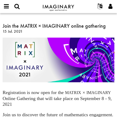
IMAGINARY
open
English
Events
Info
E-
mathematics
Join
mail
Suche
Français
Projekte
Join the MATRIX × IMAGINARY online gathering
Programme
or
the
Passwort
15 Jul. 2021
username
Mitmachen
Deutsch
Galerien
MATRIX
*
*
×
Kontakt
한국어
Hands-on
IMAGINARY
Español
Filme
online
Türkçe
gathering
Neues Benutzerkonto erstellen
Texte
Neues Passwort anfordern
Ausstellungen
Mehr...
Registration is now open for the
×
MATRIX
IMAGINARY
Online Gathering that will take place on September 8 - 9,
2021
Join us to discover the future of mathematics engagement.