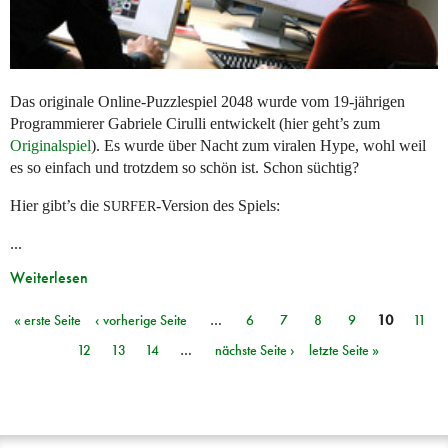
Das originale Online-Puzzlespiel 2048 wurde vom 19-jährigen
Programmierer Gabriele Cirulli entwickelt (hier geht’s zum
Originalspiel
). Es wurde über Nacht zum viralen Hype, wohl weil
es so einfach und trotzdem so schön ist. Schon süchtig?
Hier gibt’s die
-Version des Spiels:
SURFER
...
Weiterlesen
« erste Seite
‹ vorherige Seite
…
6
7
8
9
10
11
Seiten
12
13
14
…
nächste Seite ›
letzte Seite »