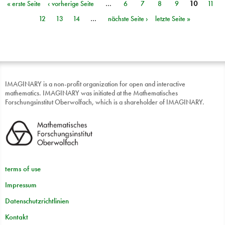
« erste Seite
‹ vorherige Seite
…
6
7
8
9
10
11
Seiten
12
13
14
…
nächste Seite ›
letzte Seite »
IMAGINARY is a non-profit organization for open and interactive
mathematics. IMAGINARY was initiated at the Mathematisches
Forschungsinstitut Oberwolfach, which is a shareholder of IMAGINARY.
terms of use
Impressum
Datenschutzrichtlinien
Kontakt