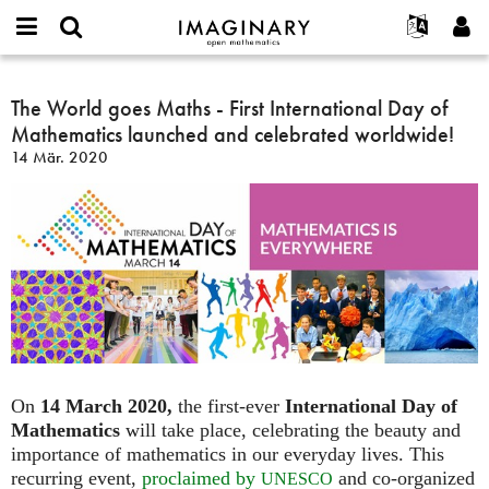
IMAGINARY
open
English
Events
Info
E-
mathematics
The
mail
Suche
Français
Projekte
The World goes Maths - First International Day of
Programme
or
World
Passwort
Mathematics launched and celebrated worldwide!
username
Mitmachen
Deutsch
Galerien
goes
*
*
14 Mär. 2020
Maths
Kontakt
한국어
Hands-on
-
Español
Filme
First
Türkçe
International
Neues Benutzerkonto erstellen
Texte
Day
Neues Passwort anfordern
Ausstellungen
of
Mathematics
Mehr...
launched
and
celebrated
worldwide!
On
14 March 2020,
the first-ever
International Day of
Mathematics
will take place, celebrating the beauty and
importance of mathematics in our everyday lives. This
recurring event,
proclaimed by
and co-organized
UNESCO