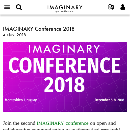
IMAGINARY
open
English
Events
Info
E-
mathematics
IMAGINARY
mail
Suche
Français
Projekte
IMAGINARY Conference 2018
Programme
or
Conference
Passwort
4 Nov. 2018
username
Mitmachen
Deutsch
Galerien
2018
*
*
Kontakt
한국어
Hands-on
Español
Filme
Türkçe
Neues Benutzerkonto erstellen
Texte
Neues Passwort anfordern
Ausstellungen
Mehr...
Join the second
conference
on open and
IMAGINARY
collaborative communication of mathematical research!