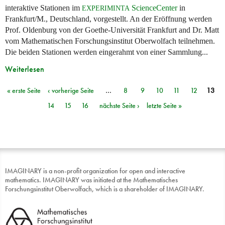
interaktive Stationen im
ScienceCenter
in
EXPERIMINTA
Frankfurt/M., Deutschland, vorgestellt. An der Eröffnung werden
Prof. Oldenburg von der Goethe-Universität Frankfurt and Dr. Matt
vom Mathematischen Forschungsinstitut Oberwolfach teilnehmen.
Die beiden Stationen werden eingerahmt von einer Sammlung...
Weiterlesen
« erste Seite
‹ vorherige Seite
…
8
9
10
11
12
13
Seiten
14
15
16
nächste Seite ›
letzte Seite »
IMAGINARY is a non-profit organization for open and interactive
mathematics. IMAGINARY was initiated at the Mathematisches
Forschungsinstitut Oberwolfach, which is a shareholder of IMAGINARY.