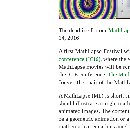
submissions
extended
to
June
14
The deadline for our
MathLaps
14, 2016!
A first MathLapse-Festival wi
conference (
)
, where the 
IC16
MathLapse movies will be scree
the
conference.
The Math
IC16
Jouvet, the chair of the MathL
A MathLapse (
) is short, 
ML
should illustrate a single mat
animated images. The content
be a geometric animation or a
mathematical equations and/or