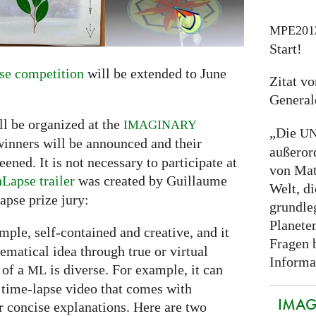
MPE201
Start!
e competition
will be extended to June
Zitat v
General
ll be organized at the
IMAGINARY
„Die
U
winners will be announced and their
außeror
ned. It is not necessary to participate at
von Mat
Lapse trailer
was created by Guillaume
Welt, d
apse prize jury:
grundle
Planeten
simple, self-contained and creative, and it
Fragen b
hematical idea through true or virtual
Informat
 of a
is diverse. For example, it can
ML
 time-lapse video that comes with
IMAGI
 concise explanations. Here are two