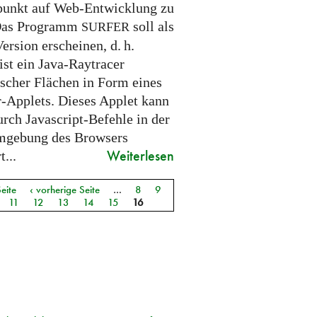
unkt auf Web-Entwicklung zu
 Das Programm
soll als
SURFER
Version erscheinen,
d. h.
ist ein Java-Raytracer
ischer Flächen in Form eines
-Applets. Dieses Applet kann
urch Javascript-Befehle in der
mgebung des Browsers
Weiterlesen
t...
Seite
‹ vorherige Seite
…
8
9
11
12
13
14
15
16