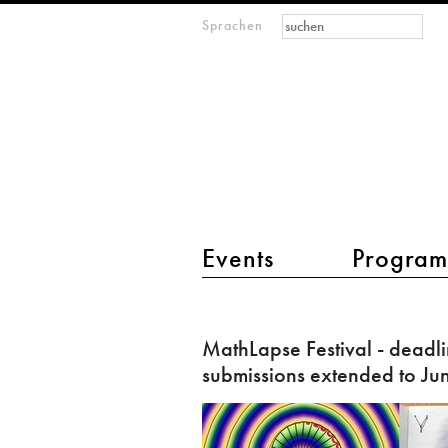
Suchformular
Suche
Sprachen
M
IMAGINARY
open
mathematics
Hauptmenü 2
Events
Progra
MathLapse
Festival
MathLapse Festival - deadli
-
submissions extended to Ju
deadline
for