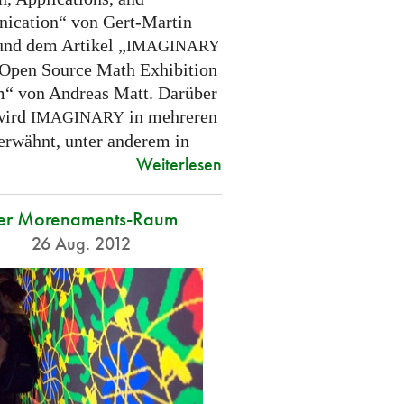
cation“ von Gert-Martin
und dem Artikel „
IMAGINARY
 Open Source Math Exhibition
m“ von Andreas Matt. Darüber
wird
in mehreren
IMAGINARY
 erwähnt, unter anderem in
Weiterlesen
er Morenaments-Raum
26 Aug. 2012