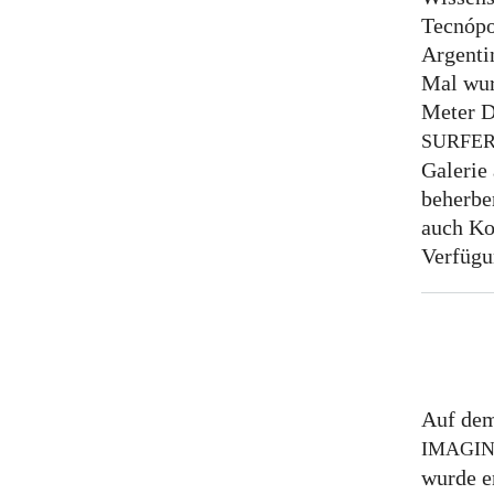
Tecnópo
Argentin
Mal wur
Meter D
SURFE
Galerie
beherber
auch Ko
Verfügu
Auf dem
IMAGI
wurde e