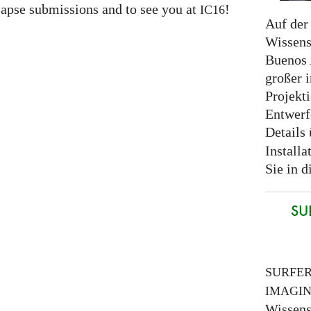
apse submissions and to see you at
!
IC16
Auf der 
Wissens
Buenos A
großer 
Projekt
Entwerf
Details
Installa
Sie in 
SUR
SURFE
IMAGI
Wissens