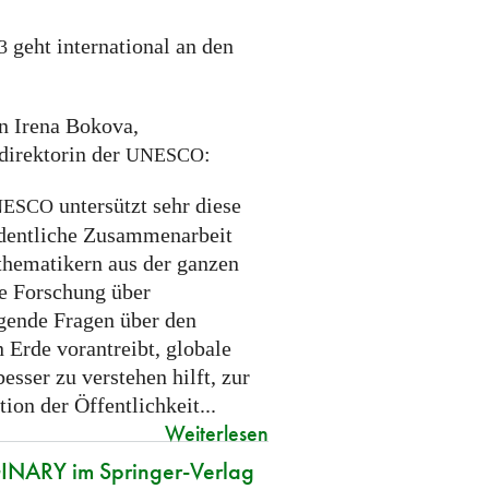
geht international an den
3
on Irena Bokova,
direktorin der
:
UNESCO
untersützt sehr diese
NESCO
dentliche Zusammenarbeit
hematikern aus der ganzen
ie Forschung über
gende Fragen über den
 Erde vorantreibt, globale
esser zu verstehen hilft, zur
ion der Öffentlichkeit...
Weiterlesen
NARY im Springer-Verlag