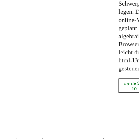
Schwerp
legen.
online-
geplant 
algebra
Browser
leicht d
html-U
gesteuer
« erste 
Seiten
10