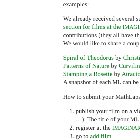
examples:
We already received several s
section for films at the
IMAG
contributions (they all have t
We would like to share a coup
Spiral of Theodorus
by
Christ
Patterns of Nature
by
Curvili
Stamping a Rosette
by
Atract
A snapshot of each
can be 
ML
How to submit your MathLap
publish your film on a v
…). The title of your
ML
register at the
IMAGINA
go to
add film