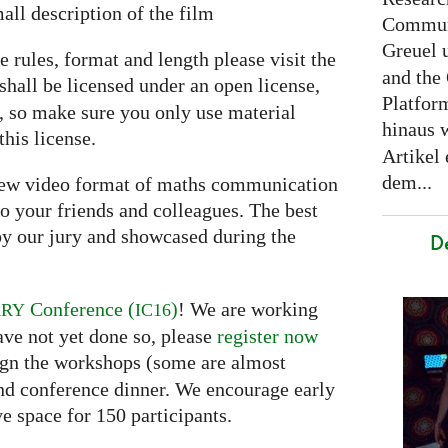
all description of the film
Communi
Greuel 
e rules, format and length please visit the
and the
shall be licensed under an open license,
Platfor
e, so make sure you only use material
hinaus 
this license.
Artikel
dem...
 new video format of maths communication
o your friends and colleagues. The best
y our jury and showcased during the
D
Conference (
)
! We are working
ARY
IC16
ave not yet done so, please
register now
ssign the workshops (some are almost
and conference dinner. We encourage early
ve space for 150 participants.