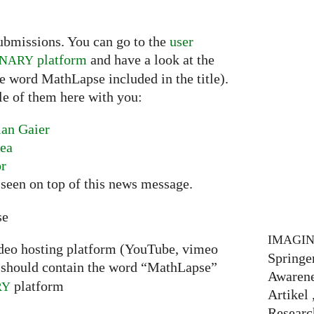
ubmissions. You can go to the
user
platform
and have a look at the
INARY
he word MathLapse included in the title).
le of them here with you:
ian Gaier
nea
or
seen on top of this news message.
se
IMAGI
ideo hosting platform (YouTube, vimeo
Springe
should contain the word “MathLapse”
Awarene
platform
RY
Artikel
Researc