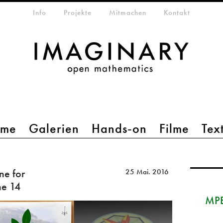
etamenü
Info
Projekte
Mitmachen
Kontakt
mme
Galerien
Hands-on
Filme
Tex
ne for
25 Mai. 2016
ne 14
MPE