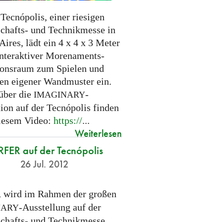
Tecnópolis, einer riesigen
chafts- und Technikmesse in
ires, lädt ein 4 x 4 x 3 Meter
interaktiver Morenaments-
ionsraum zum Spielen und
en eigener Wandmuster ein.
 über die
-
IMAGINARY
tion auf der Tecnópolis finden
diesem Video:
https://
...
Weiterlesen
FER auf der Tecnópolis
26 Jul. 2012
wird im Rahmen der großen
R
-Ausstellung auf der
NARY
chafts- und Technikmesse