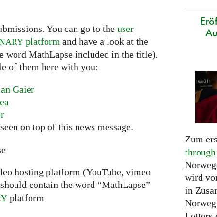
Erö
ubmissions. You can go to the
user
Au
platform
and have a look at the
INARY
he word MathLapse included in the title).
le of them here with you:
ian Gaier
nea
or
seen on top of this news message.
Zum ers
se
through
Norwege
ideo hosting platform (YouTube, vimeo
wird v
should contain the word “MathLapse”
in Zusa
platform
RY
Norwegi
Letters