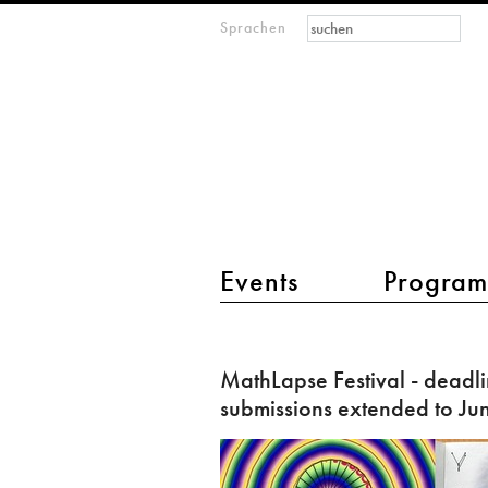
Suchformular
Suche
Sprachen
M
IMAGINARY
open
mathematics
Hauptmenü 2
Events
Progra
MathLapse
Festival
MathLapse Festival - deadli
-
submissions extended to Ju
deadline
for