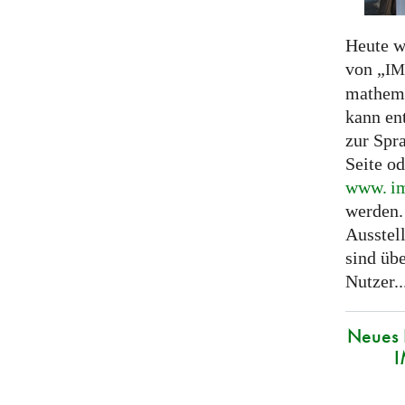
Heute w
von „
I
mathema
kann en
zur Spr
Seite o
www. im
werden.
Ausstel
sind übe
Nutzer..
Neues 
I