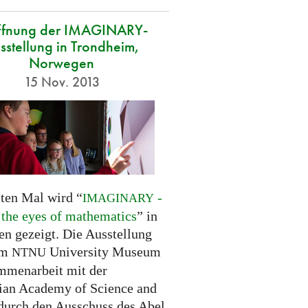
ffnung der IMAGINARY-
sstellung in Trondheim,
Norwegen
15 Nov. 2013
ten Mal wird “
-
IMAGINARY
 the eyes of mathematics
” in
n gezeigt. Die Ausstellung
om
University Museum
NTNU
mmenarbeit mit der
an Academy of Science and
 durch den Ausschuss des Abel