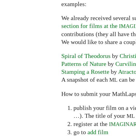
examples:
We already received several s
section for films at the
IMAG
contributions (they all have t
We would like to share a coup
Spiral of Theodorus
by
Christ
Patterns of Nature
by
Curvili
Stamping a Rosette
by
Atract
A snapshot of each
can be 
ML
How to submit your MathLap
publish your film on a v
…). The title of your
ML
register at the
IMAGINA
go to
add film