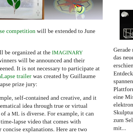
e competition
will be extended to June
Gerade 
ll be organized at the
IMAGINARY
das neu
winners will be announced and their
erschie
ned. It is not necessary to participate at
Entdeck
Lapse trailer
was created by Guillaume
spannen
apse prize jury:
Plattfor
eine Mi
simple, self-contained and creative, and it
elektro
hematical idea through true or virtual
Skulptu
 of a
is diverse. For example, it can
ML
zum Sel
 time-lapse video that comes with
mit...
 concise explanations. Here are two