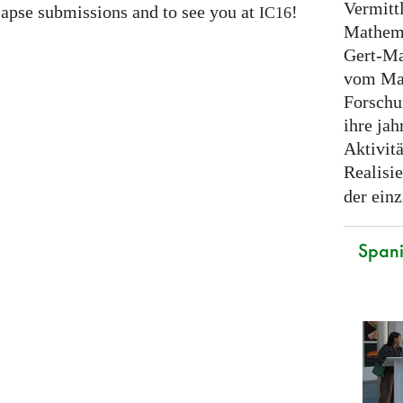
Vermitt
apse submissions and to see you at
!
IC16
Mathema
Gert-Ma
vom Ma
Forschu
ihre ja
Aktivit
Realisi
der einz
Spani