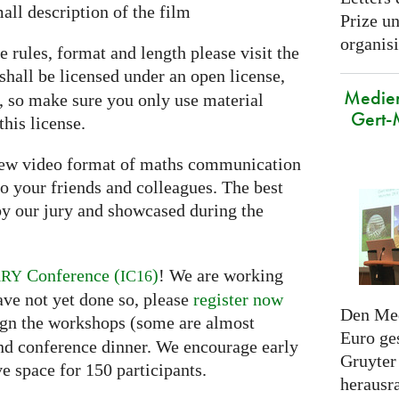
all description of the film
Prize u
organisi
e rules, format and length please visit the
shall be licensed under an open license,
Medien
e, so make sure you only use material
Gert-
this license.
 new video format of maths communication
o your friends and colleagues. The best
y our jury and showcased during the
Conference (
)
! We are working
ARY
IC16
ave not yet done so, please
register now
Den Med
ssign the workshops (some are almost
Euro ges
and conference dinner. We encourage early
Gruyter 
ve space for 150 participants.
herausr