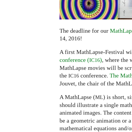
submissions
extended
to
June
14
The deadline for our
MathLaps
14, 2016!
A first MathLapse-Festival wi
conference (
)
, where the 
IC16
MathLapse movies will be scree
the
conference.
The Math
IC16
Jouvet, the chair of the MathL
A MathLapse (
) is short, 
ML
should illustrate a single mat
animated images. The content
be a geometric animation or a
mathematical equations and/or