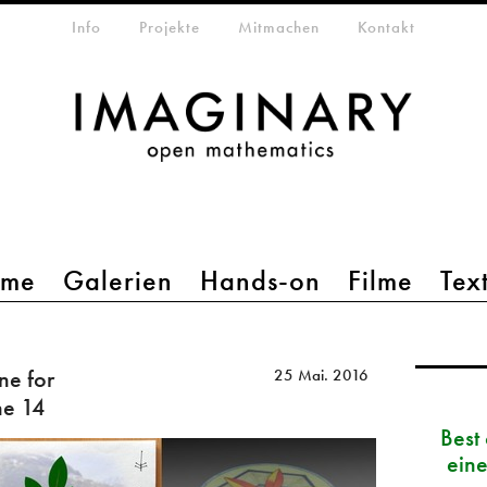
etamenü
Info
Projekte
Mitmachen
Kontakt
mme
Galerien
Hands-on
Filme
Tex
ne for
25 Mai. 2016
ne 14
Best
eine