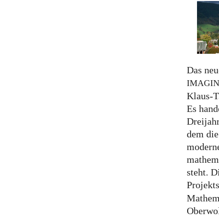
Das neu
IMAGI
Klaus-Ts
Es hand
Dreijah
dem di
moderne
mathema
steht. 
Projekts
Mathema
Oberwol