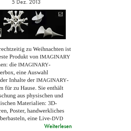
5 Dez. 2013
rechtzeitig zu Weihnachten ist
este Produkt von
IMAGINARY
nen: die
-
IMAGINARY
erbox, eine Auswahl
der Inhalte der
-
IMAGINARY
m für zu Hause. Sie enthält
schung aus physischen und
nischen Materialien: 3D-
ren, Poster, handwerkliches
berbasteln, eine Live-
DVD
Weiterlesen