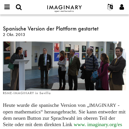
IMAGINARY
open
English
Events
Info
E-
mathematics
Spanische
mail
Suche
Français
Projekte
Spanische Version der Plattform gestartet
Programme
or
Version
Passwort
2 Okt. 2013
username
Mitmachen
Deutsch
Galerien
der
*
*
Plattform
Kontakt
한국어
Hands-on
gestartet
Español
Filme
Türkçe
Neues Benutzerkonto erstellen
Texte
Neues Passwort anfordern
Ausstellungen
Mehr...
RSME-IMAGINARY in Sevilla
Heute wurde die spanische Version von „
-
IMAGINARY
open mathematics“ herausgebracht. Sie kann entweder mit
dem neuen Button zur Sprachwahl im oberen Teil der
Seite oder mit dem direkten Link
www. imaginary.
org/es