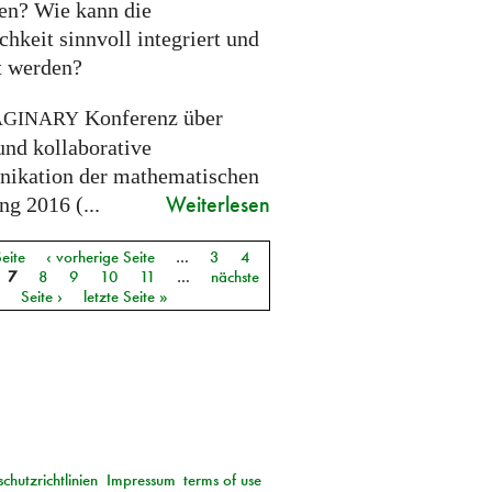
ien? Wie kann die
chkeit sinnvoll integriert und
gt werden?
Konferenz über
AGINARY
und kollaborative
kation der mathematischen
Weiterlesen
g 2016 (...
Seite
‹ vorherige Seite
…
3
4
7
8
9
10
11
…
nächste
Seite ›
letzte Seite »
chutzrichtlinien
Impressum
terms of use