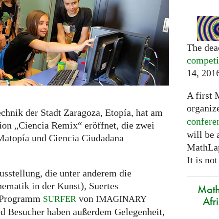
The dea
competi
14, 201
A first 
organiz
chnik der Stadt Zaragoza, Etopía, hat am
confere
tion „Ciencia Remix“ eröffnet, die zwei
will be
Matopía und Ciencia Ciudadana
MathLap
It is not
sstellung, die unter anderem die
matik in der Kunst), Suertes
Math
s Programm
von
SURFER
IMAGINARY
Afr
nd Besucher haben außerdem Gelegenheit,