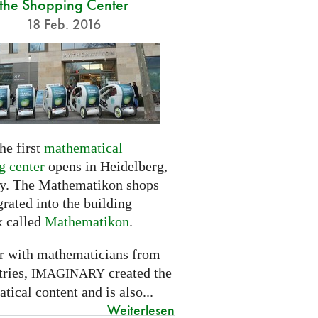
the Shopping Center
18 Feb. 2016
he first
mathematical
g center
opens in Heidelberg,
. The Mathematikon shops
grated into the building
 called
Mathematikon
.
r with mathematicians from
tries,
created the
IMAGINARY
ical content and is also...
Weiterlesen