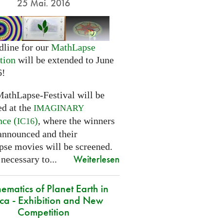
25 Mai. 2016
dline for our
MathLapse
tion
will be extended to June
6!
MathLapse-Festival will be
ed at the
IMAGINARY
nce (
)
, where the winners
IC16
 announced and their
se movies will be screened.
Weiterlesen
 necessary to...
ematics of Planet Earth in
ica - Exhibition and New
Competition