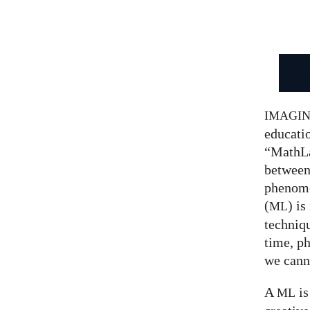
IMAGI
educatio
“MathLa
between
phenom
(
) is
ML
techniqu
time, p
we canno
A
is
ML