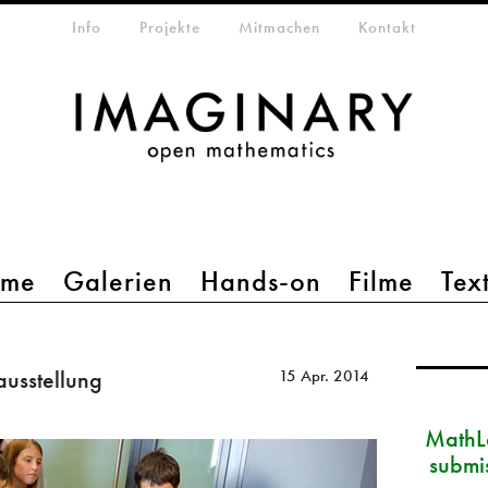
etamenü
Info
Projekte
Mitmachen
Kontakt
mme
Galerien
Hands-on
Filme
Tex
usstellung
15 Apr. 2014
MathLa
submi