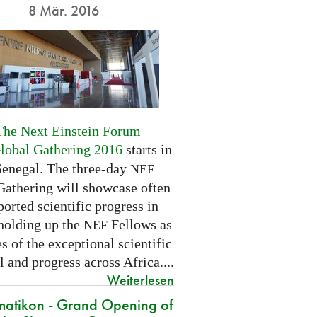
8 Mär. 2016
The Next Einstein Forum
Global Gathering 2016
starts in
Senegal. The three-day
NEF
Gathering will showcase often
orted scientific progress in
 holding up the
Fellows as
NEF
 of the exceptional scientific
l and progress across Africa....
Weiterlesen
atikon - Grand Opening of