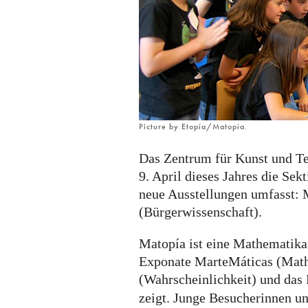
in
Zaragoza,
Spanien
Picture by Etopía/Matopía.
Das Zentrum für Kunst und Te
9. April dieses Jahres die Sek
neue Ausstellungen umfasst: 
(Bürgerwissenschaft).
Matopía ist eine Mathematikau
Exponate MarteMáticas (Mathe
(Wahrscheinlichkeit) und da
zeigt. Junge Besucherinnen u