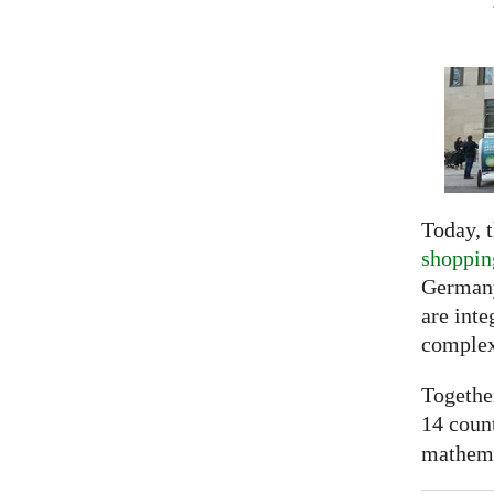
Today, t
shoppin
Germany
are inte
complex
Togethe
14 coun
mathemat