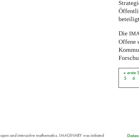
Strateg
Öffentli
beteili
Die
IM
Offene 
Kommuni
Forschun
« erste 
Seiten
5
6
 open and interactive mathematics. IMAGINARY was initiated
Datens