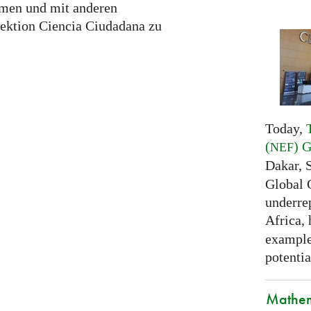
men und mit anderen
ektion Ciencia Ciudadana zu
Today,
(
) 
NEF
Dakar, 
Global 
underrep
Africa,
examples
potentia
Mathem