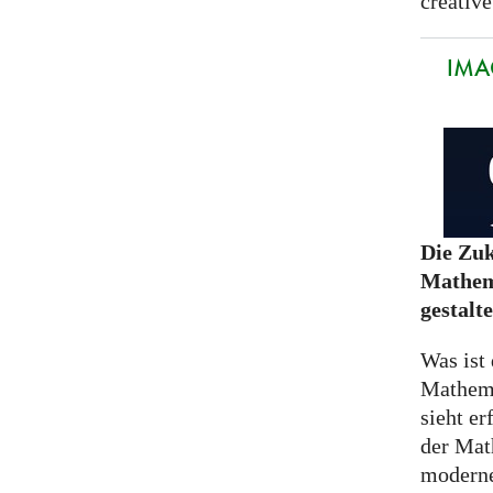
creative
IMA
Die Zuk
Mathem
gestalt
Was ist 
Mathem
sieht er
der Mat
moderne