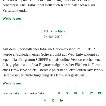
beherbergt. Die Halbkuppel stellt auch Koordinatenachsen zur
Verfügung und...
Weiterlesen
SURFER im Netz
26 Jul. 2012
Auf dem Oberwolfacher
-Workshop im Juli 2012
IMAGINARY
wurde entschieden, einen Schwerpunkt auf Web-Entwicklung zu
legen. Das Programm
soll als online-Version erscheinen,
SURFER
d. h.
geplant ist ein Java-Raytracer algebraischer Flächen in Form
eines Browser-Applets. Dieses Applet kann leicht durch Javascript-
Befehle in der html-Umgebung des Browsers gesteuert...
Weiterlesen
« erste Seite
‹ vorherige Seite
…
8
9
10
11
12
13
Seiten
14
15
16