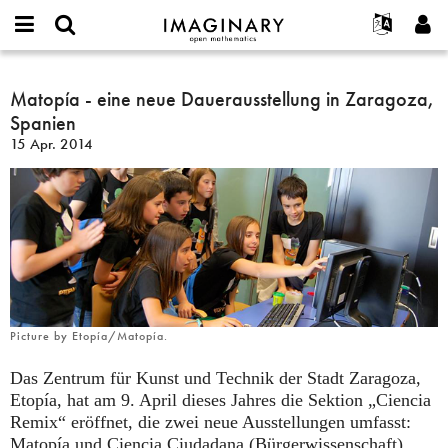
IMAGINARY
open
English
Events
Info
E-
mathematics
Matopía
mail
Suche
Français
Projekte
Matopía - eine neue Dauerausstellung in Zaragoza,
Programme
or
-
Passwort
Spanien
username
Mitmachen
Deutsch
Galerien
eine
*
*
15 Apr. 2014
neue
Kontakt
한국어
Hands-on
Dauerausstellung
Español
Filme
in
Türkçe
Zaragoza,
Neues Benutzerkonto erstellen
Texte
Spanien
Neues Passwort anfordern
Ausstellungen
Mehr...
Picture by Etopía/Matopía.
Das Zentrum für Kunst und Technik der Stadt Zaragoza,
Etopía, hat am 9. April dieses Jahres die Sektion „Ciencia
Remix“ eröffnet, die zwei neue Ausstellungen umfasst:
Matopía und Ciencia Ciudadana (Bürgerwissenschaft).