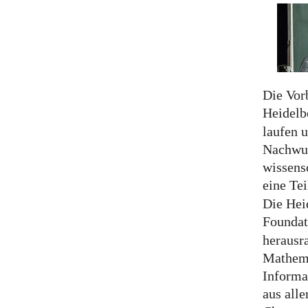
Die Vorb
Heidelb
laufen 
Nachwuc
wissens
eine Te
Die Hei
Foundat
herausr
Mathema
Informa
aus alle