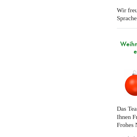
Wir freu
Sprache
Weihn
e
Das Te
Ihnen F
Frohes 