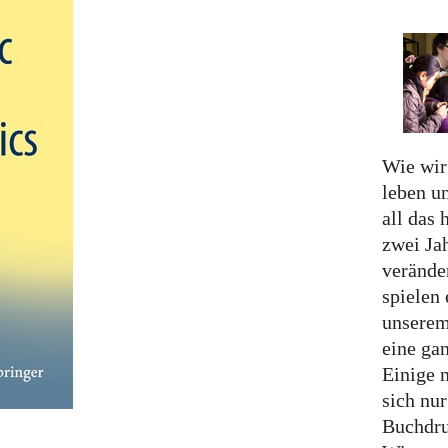
Wie wir
leben u
all das 
zwei Ja
verände
spielen 
unserem
eine ga
Einige 
sich nu
Buchdru