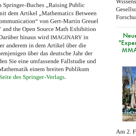
Wissens
en Springer-Buches „Raising Public
Gesellsc
mit dem Artikel „Mathematics Between
Forschu
Communication“ von Gert-Martin Greuel
and the Open Source Math Exhibition
Y
Neue
Darüber hinaus wird
in
IMAGINARY
"Exper
er anderem in dem Artikel über die
MMAC
emjenigen über das deutsche Jahr der
en Sie eine umfassende Fallstudie und
 Mathematik einem breiten Publikum
Seite des Springer-Verlags
.
Am 2. F