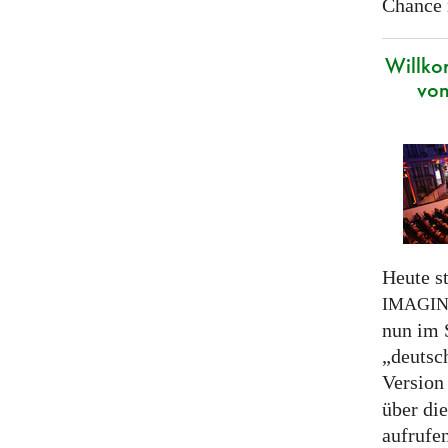
Chance 
Willko
von
Heute st
IMAGI
nun im 
„deutsc
Version
über di
aufrufe