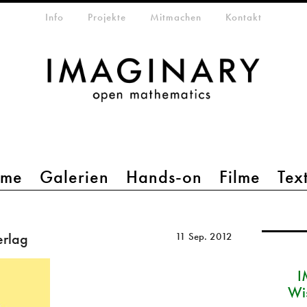
etamenü
Info
Projekte
Mitmachen
Kontakt
mme
Galerien
Hands-on
Filme
Tex
rlag
11 Sep. 2012
I
Wi