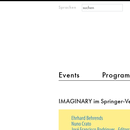
Suchformular
Suche
Sprachen
M
IMAGINARY
open
mathematics
Hauptmenü 2
Events
Progra
IMAGINARY
im
IMAGINARY im Springer-Ve
Springer-
Verlag