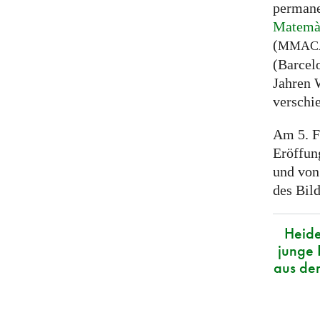
permane
Matemàt
(
MMAC
(Barcel
Jahren 
verschi
Am 5. Fe
Eröffung
und von
des Bil
Heide
junge 
aus de