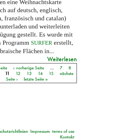
en eine Weihnachtskarte
ich auf deutsch, englisch,
, französisch und catalan)
unterladen und weiterleiten
fügung gestellt. Es wurde mit
m Programm
erstellt,
SURFER
braische Flächen in...
Weiterlesen
Seite
‹ vorherige Seite
…
7
8
11
12
13
14
15
nächste
Seite ›
letzte Seite »
chutzrichtlinien
Impressum
terms of use
Kontakt