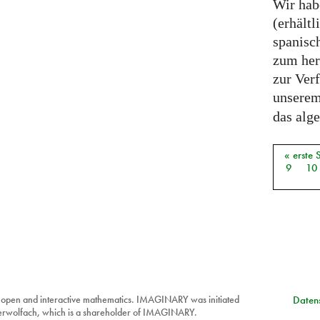
Wir hab
(erhältl
spanisch
zum her
zur Ver
unsere
das alge
« erste 
Seiten
9
10
 open and interactive mathematics. IMAGINARY was initiated
Datens
berwolfach, which is a shareholder of IMAGINARY.