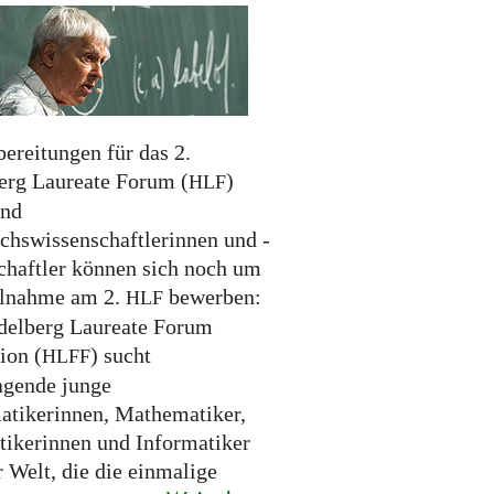
ereitungen für das 2.
erg Laureate Forum (
)
HLF
und
hswissenschaftlerinnen und -
chaftler können sich noch um
ilnahme am 2.
bewerben:
HLF
delberg Laureate Forum
ion (
) sucht
HLFF
agende junge
tikerinnen, Mathematiker,
tikerinnen und Informatiker
r Welt, die die einmalige