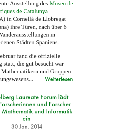
nte Ausstellung des
Museu de
iques de Catalunya
) in Cornellà de Llobregat
A
ona) ihre Türen, nach über 6
Wanderausstellungen in
edenen Städten Spaniens.
bruar fand die offizielle
 statt, die gut besucht war
 Mathematikern und Gruppen
Weiterlesen
dungswesens...
lberg Laureate Forum lädt
Forscherinnen und Forscher
r Mathematik und Informatik
ein
30 Jan. 2014