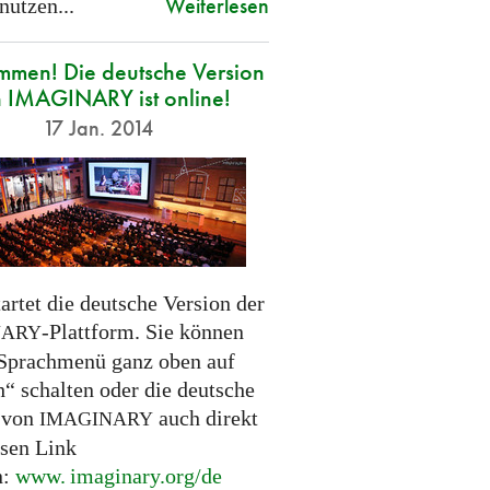
Weiterlesen
nutzen...
mmen! Die deutsche Version
 IMAGINARY ist online!
17 Jan. 2014
artet die deutsche Version der
-Plattform. Sie können
NARY
Sprachmenü ganz oben auf
h“ schalten oder die deutsche
 von
auch direkt
IMAGINARY
esen Link
n:
www. imaginary.
org/de