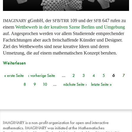
gGmbH, der
/
109 und der
647 rufen zu
IMAGINARY
SFB
TRR
SFB
einem
Wettbewerb in der kreativen Szene Berlins und Umgebung
auf. Angesprochen werden vor allem Studierende entsprechender
Fachrichtungen aber auch freischaffende Künstler und Designer.
Ziel des Wettbewerbs sind neue kreative Ideen und deren
Umsetzung, die auf einem mathematischen Konzept beruhen.
Weiterlesen
« erste Seite
‹ vorherige Seite
…
2
3
4
5
6
7
Seiten
8
9
10
…
nächste Seite ›
letzte Seite »
IMAGINARY is a non-profit organization for open and interactive
mathematics. IMAGINARY was initiated at the Mathematisches