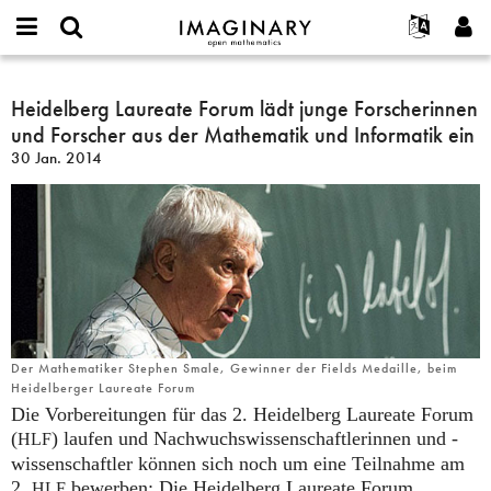
IMAGINARY
open
English
Events
Info
E-
mathematics
Heidelberg
mail
Suche
Français
Projekte
Heidelberg Laureate Forum lädt junge Forscherinnen
Programme
or
Laureate
Passwort
und Forscher aus der Mathematik und Informatik ein
username
Mitmachen
Deutsch
Galerien
Forum
*
*
30 Jan. 2014
lädt
Kontakt
한국어
Hands-on
junge
Español
Filme
Forscherinnen
Türkçe
und
Neues Benutzerkonto erstellen
Texte
Forscher
Neues Passwort anfordern
Ausstellungen
aus
der
Mehr...
Mathematik
und
Der Mathematiker Stephen Smale, Gewinner der Fields Medaille, beim
Informatik
Heidelberger Laureate Forum
ein
Die Vorbereitungen für das 2. Heidelberg Laureate Forum
(
) laufen und Nachwuchswissenschaftlerinnen und -
HLF
wissenschaftler können sich noch um eine Teilnahme am
2.
bewerben: Die Heidelberg Laureate Forum
HLF