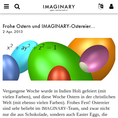
IMAGINARY
open
English
Events
Info
E-
mathematics
Frohe
mail
Suche
Français
Projekte
Frohe Ostern und IMAGINARY-Ostereier...
Programme
or
Ostern
Passwort
2 Apr. 2013
username
Mitmachen
Deutsch
Galerien
und
*
*
IMAGINARY-
Kontakt
한국어
Hands-on
Ostereier...
Español
Filme
Türkçe
Neues Benutzerkonto erstellen
Texte
Neues Passwort anfordern
Ausstellungen
Mehr...
Vergangene Woche wurde in Indien Holi gefeiert (mit
vielen Farben), und diese Woche Ostern in der christlichen
Welt (mit ebenso vielen Farben). Frohes Fest! Ostereier
sind sehr beliebt im
-Team, und zwar nicht
IMAGINARY
nur die aus Schokolade, sondern auch Easter Eggs, die