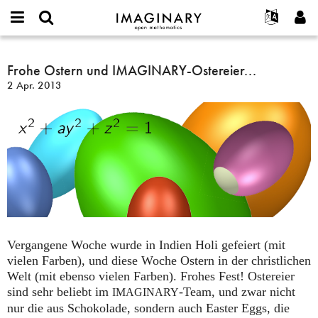
IMAGINARY
open
English
Events
Info
E-
mathematics
Frohe
mail
Suche
Français
Projekte
Frohe Ostern und IMAGINARY-Ostereier...
Programme
or
Ostern
Passwort
2 Apr. 2013
username
Mitmachen
Deutsch
Galerien
und
*
*
IMAGINARY-
Kontakt
한국어
Hands-on
Ostereier...
Español
Filme
Türkçe
Neues Benutzerkonto erstellen
Texte
Neues Passwort anfordern
Ausstellungen
Mehr...
Vergangene Woche wurde in Indien Holi gefeiert (mit
vielen Farben), und diese Woche Ostern in der christlichen
Welt (mit ebenso vielen Farben). Frohes Fest! Ostereier
sind sehr beliebt im
-Team, und zwar nicht
IMAGINARY
nur die aus Schokolade, sondern auch Easter Eggs, die