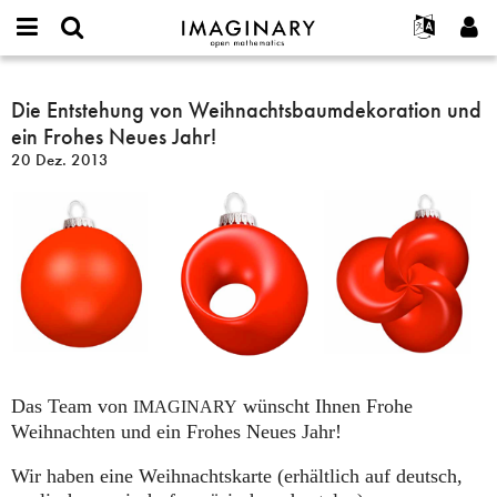
IMAGINARY
open
English
Events
Info
E-
mathematics
Die
mail
Suche
Français
Projekte
Die Entstehung von Weihnachtsbaumdekoration und
Programme
or
Entstehung
Passwort
ein Frohes Neues Jahr!
username
Mitmachen
Deutsch
Galerien
von
*
*
20 Dez. 2013
Weihnachtsbaumdekoration
Kontakt
한국어
Hands-on
und
Español
Filme
ein
Türkçe
Frohes
Neues Benutzerkonto erstellen
Texte
Neues
Neues Passwort anfordern
Ausstellungen
Jahr!
Mehr...
Das Team von
wünscht Ihnen Frohe
IMAGINARY
Weihnachten und ein Frohes Neues Jahr!
Wir haben eine Weihnachtskarte (erhältlich auf deutsch,