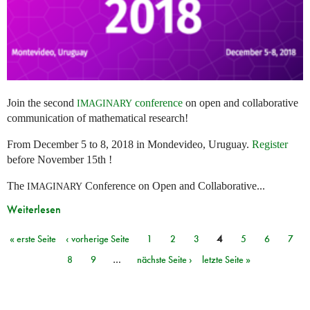
Join the second
conference
on open and collaborative
IMAGINARY
communication of mathematical research!
From December 5 to 8, 2018 in Mondevideo, Uruguay.
Register
before November 15th !
The
Conference on Open and Collaborative...
IMAGINARY
Weiterlesen
« erste Seite
‹ vorherige Seite
1
2
3
4
5
6
7
Seiten
8
9
…
nächste Seite ›
letzte Seite »