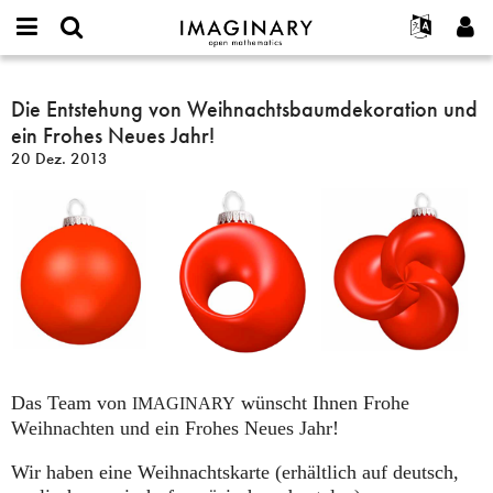
IMAGINARY
open
English
Events
Info
E-
mathematics
Die
mail
Suche
Français
Projekte
Die Entstehung von Weihnachtsbaumdekoration und
Programme
or
Entstehung
Passwort
ein Frohes Neues Jahr!
username
Mitmachen
Deutsch
Galerien
von
*
*
20 Dez. 2013
Weihnachtsbaumdekoration
Kontakt
한국어
Hands-on
und
Español
Filme
ein
Türkçe
Frohes
Neues Benutzerkonto erstellen
Texte
Neues
Neues Passwort anfordern
Ausstellungen
Jahr!
Mehr...
Das Team von
wünscht Ihnen Frohe
IMAGINARY
Weihnachten und ein Frohes Neues Jahr!
Wir haben eine Weihnachtskarte (erhältlich auf deutsch,