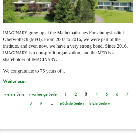
grew up at the Mathematisches Forschungsinstitut
IMAGINARY
Oberwolfach (
). From 2007 to 2016, we were part of the
MFO
institute, and even now, we have a very strong bond. Since 2016,
is a non-profit organization, and the
is a
IMAGINARY
MFO
shareholder of
.
IMAGINARY
We congratulate to 75 years of...
Weiterlesen
« erste Seite
‹ vorherige Seite
1
2
3
4
5
6
7
Seiten
8
9
…
nächste Seite ›
letzte Seite »