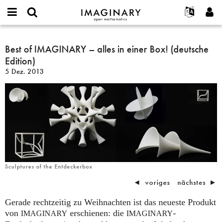
IMAGINARY
open
English
Events
Info
E-
mathematics
Best
mail
Suche
Français
Projekte
Best of IMAGINARY – alles in einer Box! (deutsche
Programme
or
of
Passwort
Edition)
username
Mitmachen
Deutsch
Galerien
IMAGINARY
*
*
5 Dez. 2013
–
Kontakt
한국어
Hands-on
alles
Español
Filme
in
Türkçe
einer
Neues Benutzerkonto erstellen
Texte
Box!
Neues Passwort anfordern
Ausstellungen
(deutsche
Edition)
Mehr...
Sculptures of the Entdeckerbox
◄
voriges
nächstes
►
Gerade rechtzeitig zu Weihnachten ist das neueste Produkt
von
erschienen: die
-
IMAGINARY
IMAGINARY