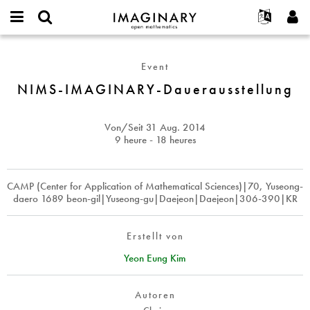
IMAGINARY
open
English
Events
Info
E-
mathematics
NIMS-
mail
Suche
Français
Projekte
Programme
Event
or
IMAGINARY-
Passwort
username
Mitmachen
Deutsch
NIMS-IMAGINARY-Dauerausstellung
Galerien
Dauerausstellung
*
*
Kontakt
한국어
Hands-on
Español
Von/Seit
31 Aug. 2014
Filme
9 heure - 18 heures
Türkçe
Neues Benutzerkonto erstellen
Texte
Neues Passwort anfordern
Ausstellungen
CAMP (Center for Application of Mathematical Sciences)|70, Yuseong-
daero 1689 beon-gil|Yuseong-gu|Daejeon|Daejeon|306-390|KR
Mehr...
Erstellt von
Yeon Eung Kim
Autoren