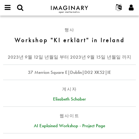
IMAGINARY
open
IMAGINARY란
English
Events
E-
mathematics
Workshop
mail
찾기
프로젝트
Français
Programs
행사
or
"KI
비
username
참가하기
Deutsch
Workshop "KI erklärt" in Ireland
Galleries
erklärt"
밀
*
번
in
한국어
연락처
Hands-On
호
Ireland
Español
2023년 9월 12일 년월일
부터
2023년 9월 15일 년월일
까지
*
Films
Türkçe
가입하기
Texts
37 Merrion Square E|Dublin|D02 XK52|IE
새로운 비밀번호 요청하기
Exhibitions
나머지 보기...
게시자
Elisabeth Schaber
웹사이트
AI Explained Workshop - Project Page