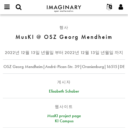
IMAGINARY
open
IMAGINARY란
English
Events
E-
mathematics
MusKI
mail
찾기
프로젝트
Français
Programs
행사
or
@
비
username
참가하기
Deutsch
MusKI @ OSZ Georg Mendheim
Galleries
OSZ
밀
*
번
Georg
한국어
연락처
Hands-On
호
Mendheim
Español
2022년 12월 13일 년월일
부터
2022년 12월 13일 년월일
까지
*
Films
Türkçe
가입하기
Texts
OSZ Georg Mendheim|André-Pican-Str. 39|Oranienburg|16515|DE
새로운 비밀번호 요청하기
Exhibitions
나머지 보기...
게시자
Elisabeth Schaber
웹사이트
MusKI project page
KI Campus