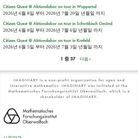
Citizen Quest @ Aktionslabor on tour in Wuppertal
2026년 6월 8일
부터
2026년 7월 20일 년월일
까지
Citizen Quest @ Aktionslabor on tour in Schwäbisch Gmünd
2026년 6월 8일
부터
2026년 7월 6일 년월일
까지
Citizen Quest @ Aktionslabor on tour in Krefeld
2026년 6월 5일
부터
2026년 7월 3일 년월일
까지
1 중 37
다음 ›
IMAGINARY is a non-profit organization for open and
interactive mathematics. IMAGINARY was initiated at the
Mathematisches Forschungsinstitut Oberwolfach, which is a
shareholder of IMAGINARY.
사용약관