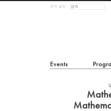
검색 폼
찾기
언어 설정
m
IMAGINARY
open
mathematics
main menu 2
Events
Progr
Mathematikon:
A
Mathe
Mathematical
Shopping
Mathemat
Center