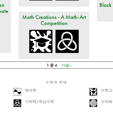
en
Black
eate
Math Creations - A Math-Art
Competition
1 중 4
다음 ›
수학적 주제
해석학
수학교
기하학/위상수학
수치해