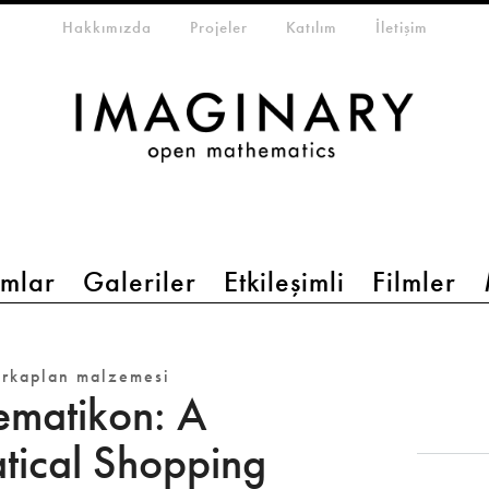
eta-menu
Hakkımızda
Projeler
Katılım
İletişim
mlar
Galeriler
Etkileşimli
Filmler
arkaplan malzemesi
matikon: A
ical Shopping