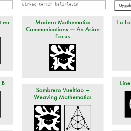
t en
Modern Mathematics
La La
Communications — An Asian
Focus
t B
Line
Sombrero Vueltiao –
Weaving Mathematics