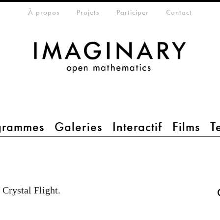
che
eta-menu
À propos
Projets
Participer
Contact
grammes
Galeries
Interactif
Films
T
Crystal Flight.