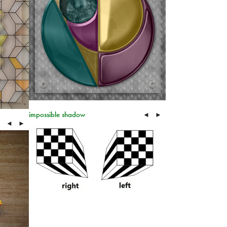
impossible shadow
◄
►
◄
►