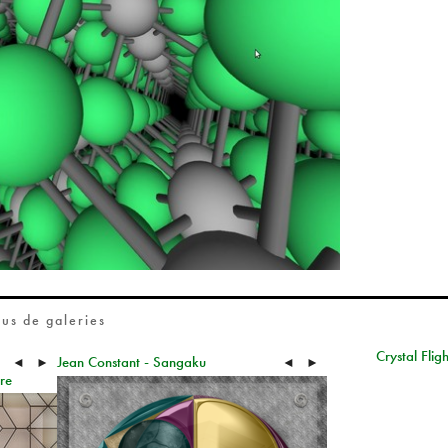
lus de galeries
Crystal Fligh
Jean Constant - Sangaku
◄
►
◄
►
re