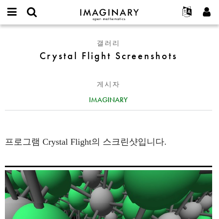
IMAGINARY
open
IMAGINARY란
English
Events
E-
mathematics
Crystal
mail
갤러리
찾기
프로젝트
Français
Programs
or
Flight
Crystal Flight Screenshots
비
username
참가하기
Deutsch
Galleries
Screenshots
밀
*
번
한국어
연락처
Hands-On
호
게시자
Español
*
Films
IMAGINARY
Türkçe
가입하기
Texts
새로운 비밀번호 요청하기
Exhibitions
나머지 보기...
프로그램 Crystal Flight의 스크린샷입니다.