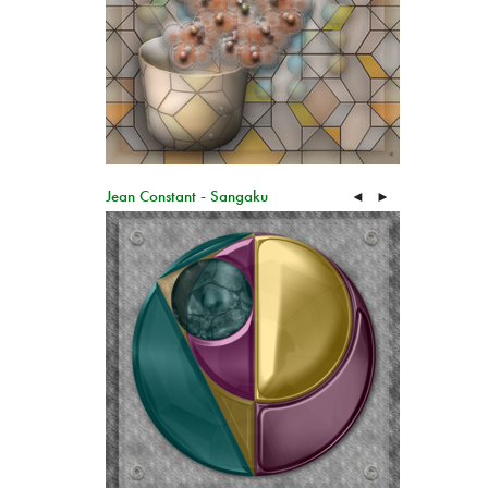
Jean Constant - Sangaku
◄
►