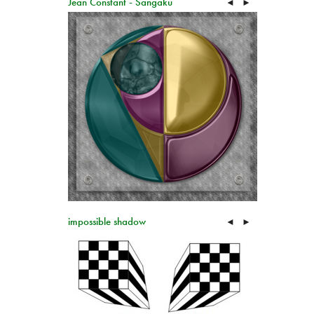
Jean Constant - Sangaku
◄
►
impossible shadow
◄
►