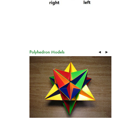
Polyhedron Models
◄
►