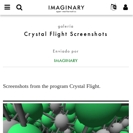
IMAGINARY
open
Acerca de
Eventos
English
E-
mathematics
Crystal
mail
galería
Buscar
Proyectos
Français
Programas
or
Flight
Crystal Flight Screenshots
Contraseña
username
Participar
Deutsch
Galerías
Screenshots
*
*
Contacto
한국어
Interactivos
Enviado por
Español
Películas
IMAGINARY
Türkçe
Crear nueva cuenta
Textos
Solicitar una nueva contraseña
Exposiciones
Más...
Screenshots from the program Crystal Flight.