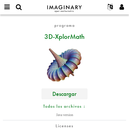
IMAGINARY
open
Acerca de
Eventos
English
E-
mathematics
3D-
mail
programa
Buscar
Proyectos
Français
Programas
or
XplorMath
Contraseña
3D-XplorMath
username
Participar
Deutsch
Galerías
*
*
Contacto
한국어
Interactivos
Español
Películas
Türkçe
Crear nueva cuenta
Textos
Solicitar una nueva contraseña
Exposiciones
Más...
Descargar
Todos los archivos ↓
Java version
Licenses