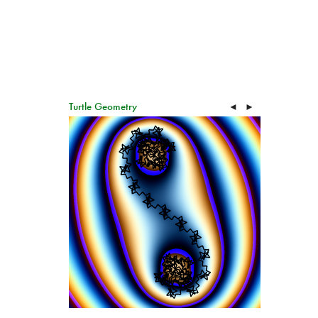
Turtle Geometry
◄
►