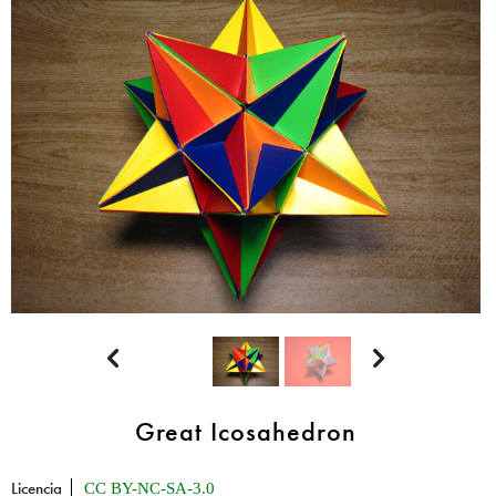


Great Icosahedron
Licencia
CC BY-NC-SA-3.0