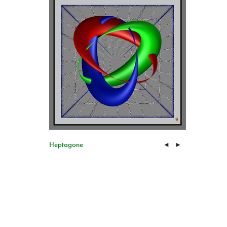
Heptagone
◄
►