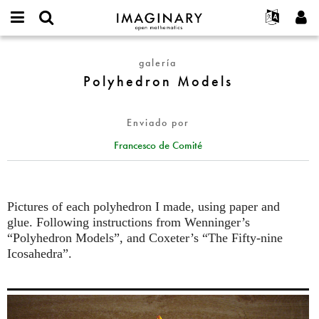
IMAGINARY
open
Acerca de
Eventos
English
E-
mathematics
Polyhedron
mail
galería
Buscar
Proyectos
Français
Programas
or
Models
Polyhedron Models
Contraseña
username
Participar
Deutsch
Galerías
*
*
Contacto
한국어
Interactivos
Enviado por
Español
Películas
Francesco de Comité
Türkçe
Crear nueva cuenta
Textos
Solicitar una nueva contraseña
Exposiciones
Más...
Pictures of each polyhedron I made, using paper and
glue. Following instructions from Wenninger’s
“Polyhedron Models”, and Coxeter’s “The Fifty-nine
Icosahedra”.