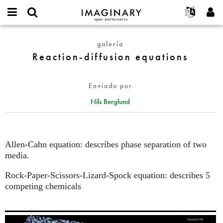
IMAGINARY
open
Acerca de
Eventos
English
E-
mathematics
Reaction-
mail
galería
Buscar
Proyectos
Français
Programas
or
diffusion
Reaction-diffusion equations
Contraseña
username
Participar
Deutsch
Galerías
equations
*
*
Contacto
한국어
Interactivos
Enviado por
Español
Películas
Nils Berglund
Türkçe
Crear nueva cuenta
Textos
Solicitar una nueva contraseña
Exposiciones
Más...
Allen-Cahn equation: describes phase separation of two
media.
Rock-Paper-Scissors-Lizard-Spock equation: describes 5
competing chemicals