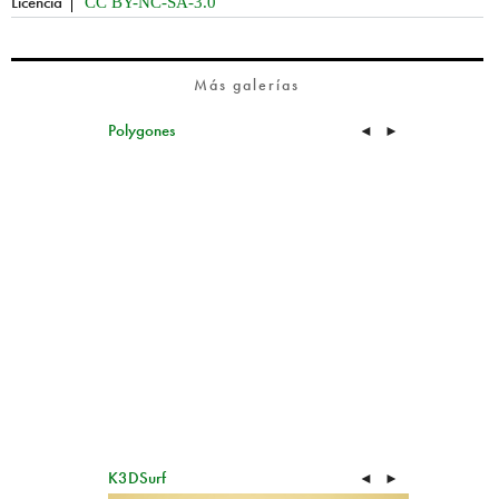
Licencia
CC BY-NC-SA-3.0
Más galerías
Polygones
◄
►
K3DSurf
◄
►