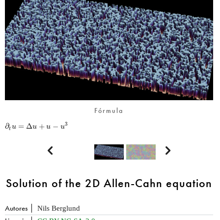
Fórmula
∂
=
Δ
+
−
3
u
u
u
u
t


Solution of the 2D Allen-Cahn equation
Autores
Nils Berglund