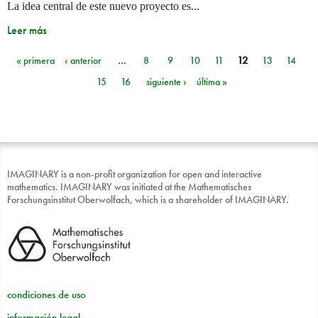
La idea central de este nuevo proyecto es...
Leer más
« primera
‹ anterior
…
8
9
10
11
12
13
14
Páginas
15
16
siguiente ›
última »
IMAGINARY is a non-profit organization for open and interactive
mathematics. IMAGINARY was initiated at the Mathematisches
Forschungsinstitut Oberwolfach, which is a shareholder of IMAGINARY.
condiciones de uso
información legal