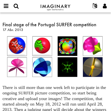
IMAGINARY
open
Acerca de
Eventos
English
E-
mathematics
Final
mail
Buscar
Proyectos
Français
Final stage of the Portugal SURFER competition
Programas
or
stage
Contraseña
17 Abr. 2013
username
Participar
Deutsch
Galerías
of
*
*
the
Contacto
한국어
Interactivos
Portugal
Español
Películas
SURFER
Türkçe
competition
Crear nueva cuenta
Textos
Solicitar una nueva contraseña
Exposiciones
Más...
There is still more than one week left to participate in the
ongoing
picture competition, so start being
SURFER
creative and upload your images! The competition, that
started already on May 18, 2012 will run until April 28,
2013. Then a judging panel will decide about the winners