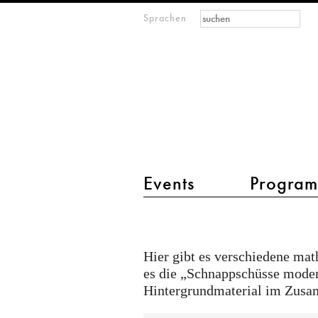
Suchformular
Suche
Sprachen
M
open
IMAGINARY
mathematics
Hauptmenü 2
Events
Progra
Texte
Hier gibt es verschiedene mat
es die „Schnappschüsse moder
Hintergrundmaterial im Zusa