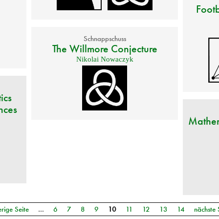
Footb
Schnappschuss
The Willmore Conjecture
Nikolai Nowaczyk
ics
nces
Mathem
erige Seite
…
6
7
8
9
10
11
12
13
14
nächste 