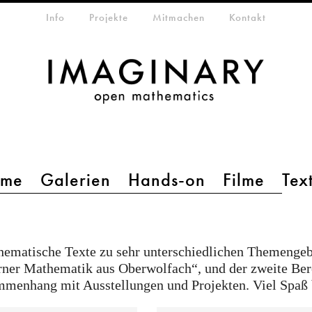
etamenü
Info
Projekte
Mitmachen
Kontakt
mme
Galerien
Hands-on
Filme
Tex
hematische Texte zu sehr unterschiedlichen Themengeb
ner Mathematik aus Oberwolfach“, und der zweite Bere
mmenhang mit Ausstellungen und Projekten. Viel Spaß