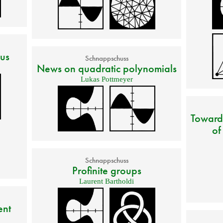
aus
Schnappschuss
News on quadratic polynomials
Lukas Pottmeyer
Toward
of
Schnappschuss
Profinite groups
Laurent Bartholdi
ent