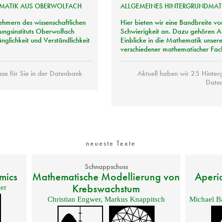
MATIK
AUS
OBERWOLFACH
ALLGEMEINES
HINTERGRUNDMAT
hmern des wissenschaftlichen
Hier bieten wir eine Bandbreite vo
ngsinstituts Oberwolfach
Schwierigkeit an. Dazu gehören 
änglichkeit und Verständlichkeit
Einblicke in die Mathematik unser
verschiedener mathematischer Fac
se für Sie in der Datenbank
Aktuell haben wir 25 Hinterg
Date
neueste Texte
Schnappschuss
mics
Mathematische Modellierung von
Aperi
Krebswachstum
er
Christian Engwer
,
Markus Knappitsch
Michael B