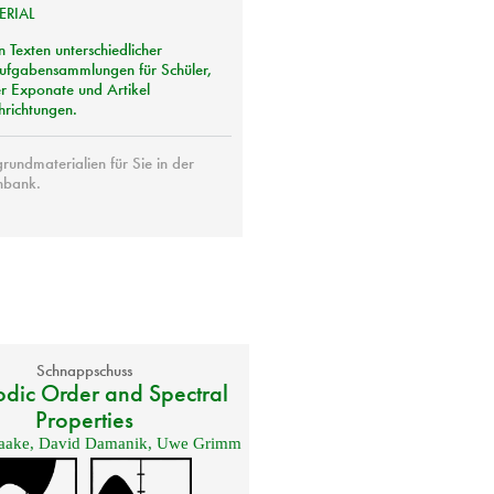
ERIAL
n Texten unterschiedlicher
Aufgabensammlungen für Schüler,
er Exponate und Artikel
hrichtungen.
rundmaterialien für Sie in der
nbank.
Schnappschuss
odic Order and Spectral
Properties
aake
,
David Damanik
,
Uwe Grimm