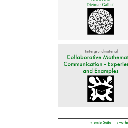
Dietmar Gallistl
Hintergrundmaterial
Collaborative Mathemat
Communication - Experie
and Examples
« erste Seite
‹ vorh
Seiten