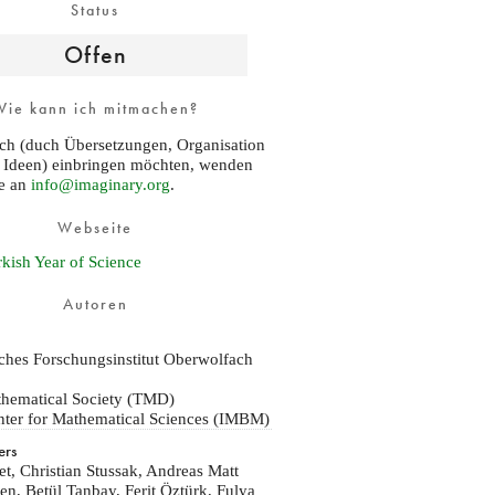
Status
Offen
Wie kann ich mitmachen?
ch (duch Übersetzungen, Organisation
e Ideen) einbringen möchten, wenden
te an
info@imaginary.org
.
Webseite
kish Year of Science
Autoren
ches Forschungsinstitut Oberwolfach
thematical Society (TMD)
nter for Mathematical Sciences (IMBM)
ers
et, Christian Stussak, Andreas Matt
n, Betül Tanbay, Ferit Öztürk, Fulya