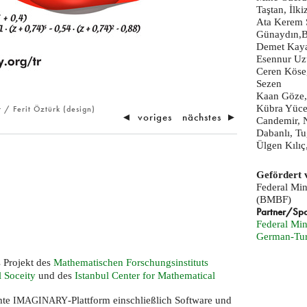
Taştan, İlki
Ata Kerem 
Günaydın,B
Demet Kaya
Esennur Uzu
Ceren Köse
Sezen
Kaan Göze,
Kübra Yüce
 / Ferit Öztürk (design)
◄
voriges
nächstes
►
Candemir, 
Dabanlı, Tu
Ülgen Kılı
Gefördert 
Federal Min
(BMBF)
Partner/Sp
Federal Min
German-Tur
 Projekt des
Mathematischen Forschungsinstituts
 Soceity
und des
Istanbul Center for Mathematical
mte
-Plattform einschließlich Software und
IMAGINARY