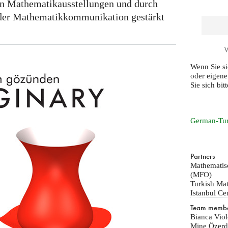
n Mathematikausstellungen und durch
der Mathematikkommunikation gestärkt
Wenn Sie si
oder eigen
Sie sich bit
German-Tur
Partners
Mathematis
(MFO)
Turkish Ma
Istanbul Ce
Team memb
Bianca Viol
Mine Özerde