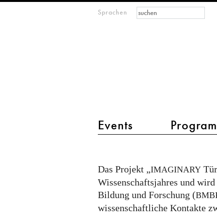
Suchformular
Suche
Sprachen
M
IMAGINARY
open
mathematics
Hauptmenü 2
Events
Progra
IMAGINARY
Turkey
Das Projekt „
Tür
IMAGINARY
Wissenschaftsjahres und wir
Bildung und Forschung (
BMB
wissenschaftliche Kontakte z