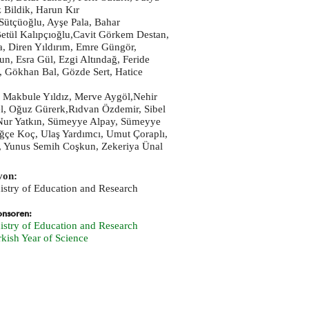
z Bildik, Harun Kır
Sütçüoğlu, Ayşe Pala, Bahar
etül Kalıpçıoğlu,Cavit Görkem Destan,
, Diren Yıldırım, Emre Güngör,
n, Esra Gül, Ezgi Altındağ, Feride
, Gökhan Bal, Gözde Sert, Hatice
 Makbule Yıldız, Merve Aygöl,Nehir
l, Oğuz Gürerk,Rıdvan Özdemir, Sibel
Nur Yatkın, Sümeyye Alpay, Sümeyye
ğçe Koç, Ulaş Yardımcı, Umut Çoraplı,
ç, Yunus Semih Coşkun, Zekeriya Ünal
von:
istry of Education and Research
onsoren:
istry of Education and Research
kish Year of Science