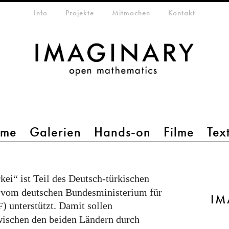
etamenü
Info
Projekte
Mitmachen
Kontakt
mme
Galerien
Hands-on
Filme
Tex
kei“ ist Teil des Deutsch-türkischen
d vom deutschen Bundesministerium für
IM
) unterstützt. Damit sollen
F
wischen den beiden Ländern durch