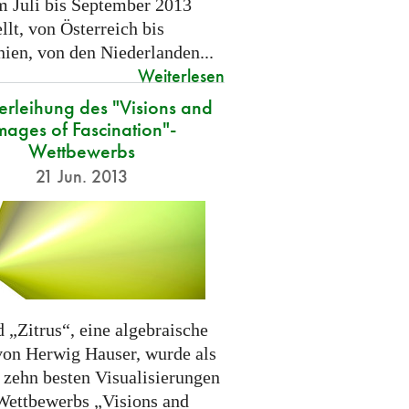
m Juli bis September 2013
llt, von Österreich bis
nien, von den Niederlanden...
Weiterlesen
verleihung des "Visions and
mages of Fascination"-
Wettbewerbs
21 Jun. 2013
 „Zitrus“, eine algebraische
von Herwig Hauser, wurde als
r zehn besten Visualisierungen
Wettbewerbs „Visions and