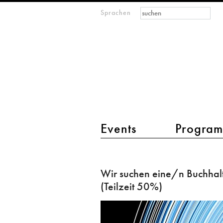
Suchformular
Suche
Sprachen
M
IMAGINARY
open
mathematics
Hauptmenü 2
Events
Progra
Wir
suchen
Wir suchen eine/n Buchhal
eine/n
(Teilzeit 50%)
Buchhalter/in
(Teilzeit