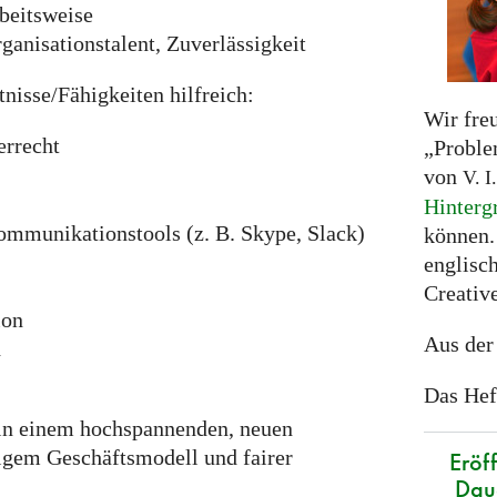
rbeitsweise
ganisationstalent, Zuverlässigkeit
nisse/Fähigkeiten hilfreich:
Wir fre
errecht
„Proble
von
V. I.
Hinterg
ommunikationstools (z. B. Skype, Slack)
können.
englisc
Creativ
ion
Aus der
d
Das Hef
t in einem hochspannenden, neuen
igem Geschäftsmodell und fairer
Eröf
Daue