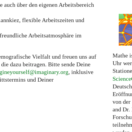
e auch über den eigenen Arbeitsbereich
nnkiez, flexible Arbeitszeiten und
nfreundliche Arbeitsatmosphäre im
Mathe i
emografische Vielfalt und freuen uns auf
Uhr wer
die dazu beitragen. Bitte sende Deine
Station
gineyourself@imaginary.org
, inklusive
Science
ittstermins und Deiner
Deutschl
Eröffnu
von der
and Dr.
Forschu
teilneh