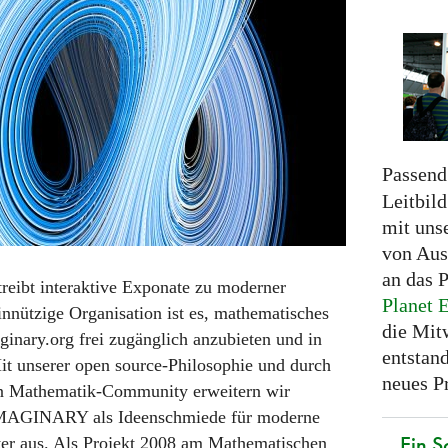
Passend
Leitbil
mit uns
von Aus
an das 
reibt interaktive Exponate zu moderner
Planet 
nnützige Organisation ist es, mathematisches
die Mit
ginary.org frei zugänglich anzubieten und in
entstand
Mit unserer open source-Philosophie und durch
neues Pr
en Mathematik-Community erweitern wir
MAGINARY
als Ideenschmiede für moderne
Ein S
r aus. Als Projekt 2008 am Mathematischen