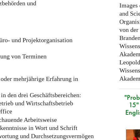
zbehörden und
Images 
and Sci
Organis
von der
Branden
üro- und Projektorganisation
Wissens
Akademi
rung von Terminen
Leopold
Wissens
Akademi
oder mehrjährige Erfahrung in
in den drei Geschäftsbereichen:
"Prob
trieb und Wirtschaftsbetrieb
15" 
ffice
Engli
schauende Arbeitsweise
kenntnisse in Wort und Schrift
twortung und Durchsetzungsvermögen