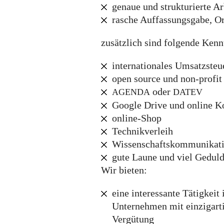
genaue und strukturierte A
rasche Auffassungsgabe, Or
zusätzlich sind folgende Kennt
internationales Umsatzsteu
open source und non-profit
oder
AGENDA
DATEV
Google Drive und online K
online-Shop
Technikverleih
Wissenschaftskommunikat
gute Laune und viel Gedul
Wir bieten:
eine interessante Tätigkei
Unternehmen mit einzigart
Vergütung