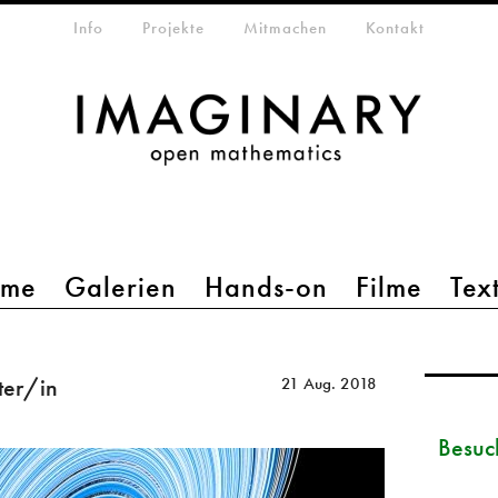
etamenü
Info
Projekte
Mitmachen
Kontakt
mme
Galerien
Hands-on
Filme
Tex
ter/in
21 Aug. 2018
Besuc