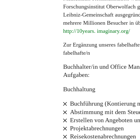
Forschungsinstitut Oberwolfach g
Leibniz-Gemeinschaft ausgegründet
mehrere Millionen Besucher in ü
http://10
years. imaginary.
org/
Zur Ergänzung unseres fabelhaft
fabelhafte/n
Buchhalter/in und Office Mana
Aufgaben:
Buchhaltung
Buchführung (Kontierung 
Abstimmung mit dem Steu
Erstellen von Angeboten u
Projektabrechnungen
Reisekostenabrechnungen