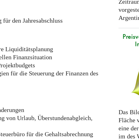
Zeitrau
vorgeste
Argenti
 für den Jahresabschluss
Preis
I
e Liquiditätsplanung
ellen Finanzsituation
Projektbudgets
ien für die Steuerung der Finanzen des
nderungen
Das Bild
g von Urlaub, Überstundenabgleich,
Fläche 
eine de
euerbüro für die Gehaltsabrechnung
im des 