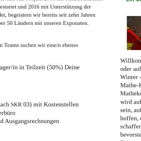
estartet und 2016 mit Unterstützung der
, begeistern wir bereits seit zehn Jahren
ber 50 Ländern mit unseren Exponaten.
en Teams suchen wir eine/n ebenso
Willko
ger/in in Teilzeit (50%) Deine
oder auf
Winter 
Mathe-
Mathek
wird auf
nach
03) mit Kostenstellen
SKR
sein, a
erbüro
hoffen,
nd Ausgangsrechnungen
schaffe
bevorst