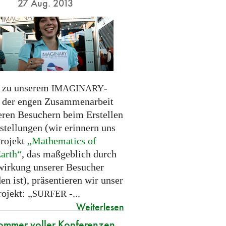
27 Aug. 2013
 zu unserem
-
IMAGINARY
d der engen Zusammenarbeit
eren Besuchern beim Erstellen
stellungen (wir erinnern uns
Projekt
„Mathematics of
Earth“
, das maßgeblich durch
wirkung unserer Besucher
en ist), präsentieren wir unser
ojekt: „
-...
SURFER
Weiterlesen
ommer voller Konferenzen