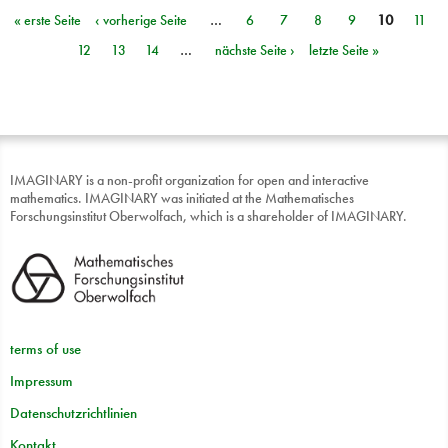
« erste Seite
‹ vorherige Seite
…
6
7
8
9
10
11
Seiten
12
13
14
…
nächste Seite ›
letzte Seite »
IMAGINARY is a non-profit organization for open and interactive
mathematics. IMAGINARY was initiated at the Mathematisches
Forschungsinstitut Oberwolfach, which is a shareholder of IMAGINARY.
terms of use
Impressum
Datenschutzrichtlinien
Kontakt