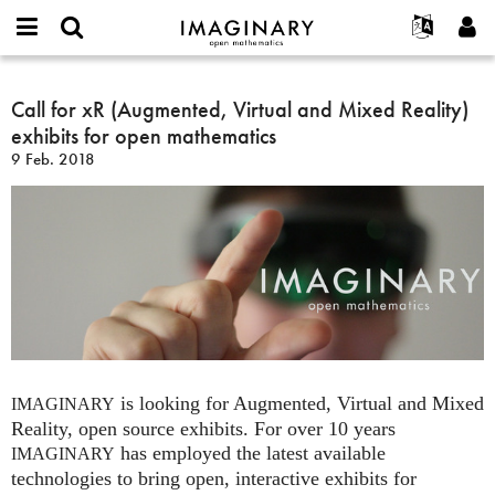
IMAGINARY
open
English
Events
Info
E-
mathematics
Call
mail
Suche
Français
Projekte
Call for xR (Augmented, Virtual and Mixed Reality)
Programme
or
for
Passwort
exhibits for open mathematics
username
Mitmachen
Deutsch
Galerien
xR
*
*
9 Feb. 2018
(Augmented,
Kontakt
한국어
Hands-on
Virtual
Español
Filme
and
Türkçe
Mixed
Neues Benutzerkonto erstellen
Texte
Reality)
Neues Passwort anfordern
Ausstellungen
exhibits
for
Mehr...
open
mathematics
is looking for Augmented, Virtual and Mixed
IMAGINARY
Reality, open source exhibits. For over 10 years
has employed the latest available
IMAGINARY
technologies to bring open, interactive exhibits for