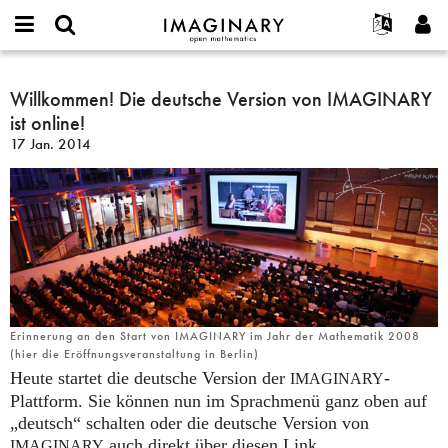
IMAGINARY
open
English
Events
Info
E-
mathematics
Willkommen!
mail
Suche
Français
Projekte
Willkommen! Die deutsche Version von IMAGINARY
Programme
or
Die
Passwort
ist online!
username
Mitmachen
Deutsch
Galerien
deutsche
*
*
17 Jan. 2014
Version
Kontakt
한국어
Hands-on
von
Español
Filme
IMAGINARY
Türkçe
ist
Neues Benutzerkonto erstellen
Texte
online!
Neues Passwort anfordern
Ausstellungen
Mehr...
Erinnerung an den Start von IMAGINARY im Jahr der Mathematik 2008
(hier die Eröffnungsveranstaltung in Berlin)
Heute startet die deutsche Version der
-
IMAGINARY
Plattform. Sie können nun im Sprachmenü ganz oben auf
„deutsch“ schalten oder die deutsche Version von
auch direkt über diesen Link
IMAGINARY