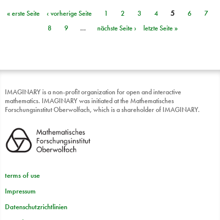
« erste Seite
‹ vorherige Seite
1
2
3
4
5
6
7
Seiten
8
9
…
nächste Seite ›
letzte Seite »
IMAGINARY is a non-profit organization for open and interactive
mathematics. IMAGINARY was initiated at the Mathematisches
Forschungsinstitut Oberwolfach, which is a shareholder of IMAGINARY.
terms of use
Impressum
Datenschutzrichtlinien