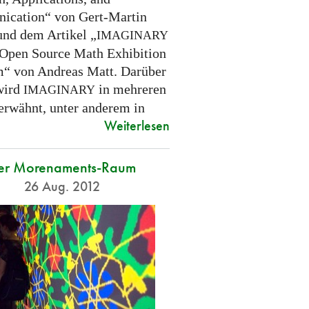
cation“ von Gert-Martin
und dem Artikel „
IMAGINARY
 Open Source Math Exhibition
m“ von Andreas Matt. Darüber
wird
in mehreren
IMAGINARY
 erwähnt, unter anderem in
Weiterlesen
er Morenaments-Raum
26 Aug. 2012