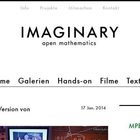
etamenü
Info
Projekte
Mitmachen
Kontakt
mme
Galerien
Hands-on
Filme
Tex
Version von
17 Jan. 2014
MPE