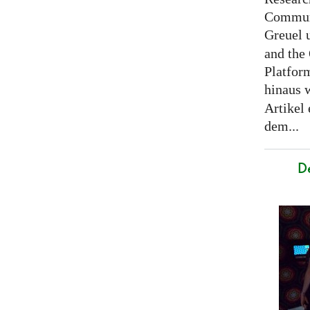
Communi
Greuel 
and the
Platfor
hinaus 
Artikel
dem...
D