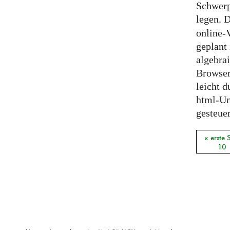
Schwerp
legen.
online-
geplant 
algebra
Browser
leicht d
html-U
gesteuer
« erste 
Seiten
10