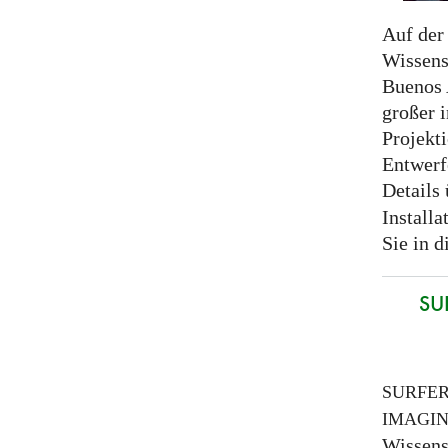
Auf der 
Wissens
Buenos A
großer 
Projekt
Entwerf
Details
Installa
Sie in 
SUR
SURFE
IMAGI
Wissens