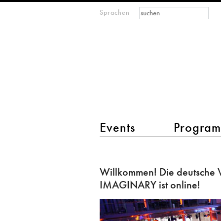
Suchformular
Suche
Sprachen
M
IMAGINARY
open
mathematics
Hauptmenü 2
Events
Progra
Willkommen!
Die
Willkommen! Die deutsche 
deutsche
IMAGINARY ist online!
Version
von