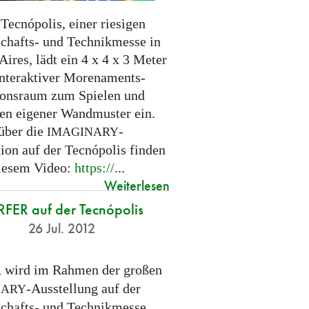
Tecnópolis, einer riesigen
chafts- und Technikmesse in
ires, lädt ein 4 x 4 x 3 Meter
interaktiver Morenaments-
ionsraum zum Spielen und
en eigener Wandmuster ein.
 über die
-
IMAGINARY
tion auf der Tecnópolis finden
diesem Video:
https://
...
Weiterlesen
FER auf der Tecnópolis
26 Jul. 2012
wird im Rahmen der großen
R
-Ausstellung auf der
NARY
chafts- und Technikmesse