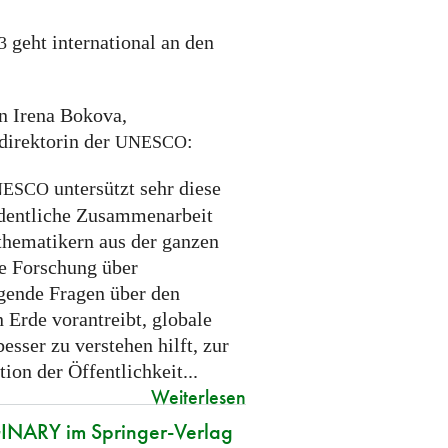
geht international an den
3
on Irena Bokova,
direktorin der
:
UNESCO
untersützt sehr diese
NESCO
dentliche Zusammenarbeit
hematikern aus der ganzen
ie Forschung über
gende Fragen über den
 Erde vorantreibt, globale
esser zu verstehen hilft, zur
ion der Öffentlichkeit...
Weiterlesen
NARY im Springer-Verlag