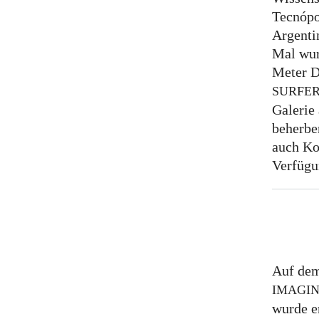
Tecnópo
Argentin
Mal wur
Meter D
SURFE
Galerie
beherber
auch Ko
Verfügu
Auf dem
IMAGI
wurde e