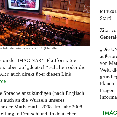
MPE201
Start!
Zitat v
General
m Jahr der Mathematik 2008 (hier die
„Die
U
außeror
rsion der
-Plattform. Sie
IMAGINARY
von Mat
z oben auf „deutsch“ schalten oder die
Welt, d
auch direkt über diesen Link
NARY
grundle
/de
Planeten
Fragen b
ue Sprache anzukündigen (nach Englisch
Informat
ns auch an die Wurzeln unseres
Jahr der Mathematik 2008. Im Jahr 2008
IMAGI
tellung in Deutschland, in deutscher