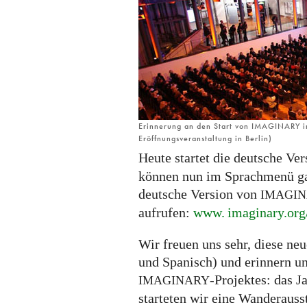
IMAGINARY
ist
online!
Erinnerung an den Start von IMAGINARY i
Eröffnungsveranstaltung in Berlin)
Heute startet die deutsche Ve
können nun im Sprachmenü gan
deutsche Version von
IMAGI
aufrufen:
www. imaginary.
org
Wir freuen uns sehr, diese ne
und Spanisch) und erinnern u
-Projektes: das 
IMAGINARY
starteten wir eine Wanderauss