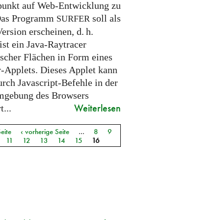
unkt auf Web-Entwicklung zu
 Das Programm
soll als
SURFER
Version erscheinen,
d. h.
ist ein Java-Raytracer
ischer Flächen in Form eines
-Applets. Dieses Applet kann
urch Javascript-Befehle in der
mgebung des Browsers
Weiterlesen
t...
Seite
‹ vorherige Seite
…
8
9
11
12
13
14
15
16