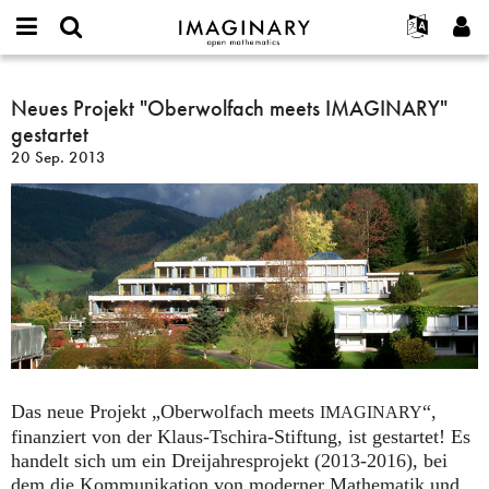
IMAGINARY
open
English
Events
Info
E-
mathematics
Neues
mail
Suche
Français
Projekte
Neues Projekt "Oberwolfach meets IMAGINARY"
Programme
or
Projekt
Passwort
gestartet
username
Mitmachen
Deutsch
Galerien
"Oberwolfach
*
*
20 Sep. 2013
meets
Kontakt
한국어
Hands-on
IMAGINARY"
Español
Filme
gestartet
Türkçe
Neues Benutzerkonto erstellen
Texte
Neues Passwort anfordern
Ausstellungen
Mehr...
Das neue Projekt „Oberwolfach meets
“,
IMAGINARY
finanziert von der Klaus-Tschira-Stiftung, ist gestartet! Es
handelt sich um ein Dreijahresprojekt (2013-2016), bei
dem die Kommunikation von moderner Mathematik und