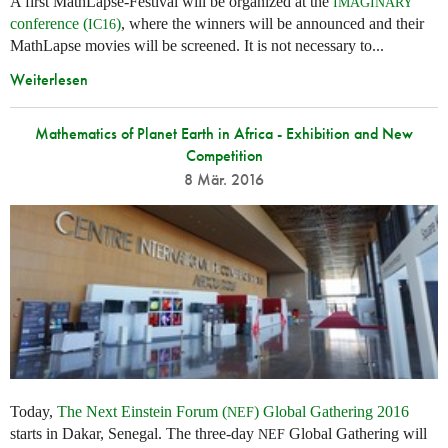
A first MathLapse-Festival will be organized at the
IMAGINARY
conference (
)
, where the winners will be announced and their
IC16
MathLapse movies will be screened. It is not necessary to...
Weiterlesen
Mathematics of Planet Earth in Africa - Exhibition and New
Competition
8 Mär. 2016
Today,
The Next Einstein Forum (
) Global Gathering 2016
NEF
starts in Dakar, Senegal. The three-day
Global Gathering will
NEF