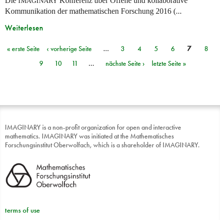
Die
Konferenz über Offene und kollaborative
IMAGINARY
Kommunikation der mathematischen Forschung 2016 (...
Weiterlesen
« erste Seite
‹ vorherige Seite
…
3
4
5
6
7
8
Seiten
9
10
11
…
nächste Seite ›
letzte Seite »
IMAGINARY is a non-profit organization for open and interactive
mathematics. IMAGINARY was initiated at the Mathematisches
Forschungsinstitut Oberwolfach, which is a shareholder of IMAGINARY.
terms of use