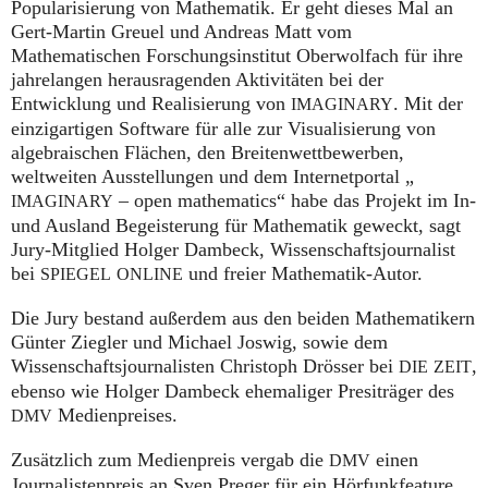
Popularisierung von Mathematik. Er geht dieses Mal an
Gert-Martin Greuel und Andreas Matt vom
Mathematischen Forschungsinstitut Oberwolfach für ihre
jahrelangen herausragenden Aktivitäten bei der
Entwicklung und Realisierung von
. Mit der
IMAGINARY
einzigartigen Software für alle zur Visualisierung von
algebraischen Flächen, den Breitenwettbewerben,
weltweiten Ausstellungen und dem Internetportal „
– open mathematics“ habe das Projekt im In-
IMAGINARY
und Ausland Begeisterung für Mathematik geweckt, sagt
Jury-Mitglied Holger Dambeck, Wissenschaftsjournalist
bei
und freier Mathematik-Autor.
SPIEGEL
ONLINE
Die Jury bestand außerdem aus den beiden Mathematikern
Günter Ziegler und Michael Joswig, sowie dem
Wissenschaftsjournalisten Christoph Drösser bei
,
DIE
ZEIT
ebenso wie Holger Dambeck ehemaliger Presiträger des
Medienpreises.
DMV
Zusätzlich zum Medienpreis vergab die
einen
DMV
Journalistenpreis an Sven Preger für ein Hörfunkfeature