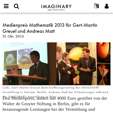
IMAGINARY
open
English
Events
Info
E-
mathematics
Medienpreis
mail
Suche
Français
Projekte
Medienpreis Mathematik 2013 für Gert-Martin
Programme
or
Mathematik
Passwort
Greuel und Andreas Matt
username
Mitmachen
Deutsch
Galerien
2013
*
*
31 Okt. 2013
für
Kontakt
한국어
Hands-on
Gert-
Español
Filme
Martin
Türkçe
Greuel
Neues Benutzerkonto erstellen
Texte
und
Neues Passwort anfordern
Ausstellungen
Andreas
Matt
Mehr...
Links: Gert-Martin Greuel beim Eröffnungsvortrag der IMAGINARY-
Ausstellung in Münster. Rechts: Andreas Matt bei Erläuterungen während
der IMAGINARY-Ausstellung in Wien
Den Medienpreis, dotiert mit 4000 Euro gestiftet von der
Walter de Gruyter Stiftung in Berlin, gibt es für
herausragende Leistungen bei der Vermittlung und