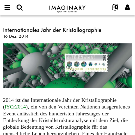
IMAGINARY
open
English
Events
Info
E-
mathematics
Internationales
mail
Suche
Français
Projekte
Internationales Jahr der Kristallographie
Programme
or
Jahr
Passwort
16 Dez. 2014
username
Mitmachen
Deutsch
Galerien
der
*
*
Kristallographie
Kontakt
한국어
Hands-on
Español
Filme
Türkçe
Neues Benutzerkonto erstellen
Texte
Neues Passwort anfordern
Ausstellungen
Mehr...
2014 ist das Internationale Jahr der Kristallographie
(
r2014
), ein von den Vereinten Nationen ausgerufenes
IYC
Event anlässlich des hundertsten Jahrestages der
Entdeckung der Kristallstrukturanalyse mit dem Ziel, die
globale Bedeutung von Kristallographie für das
menschliche Leben hervorzuheben. Eines der Hauptziele