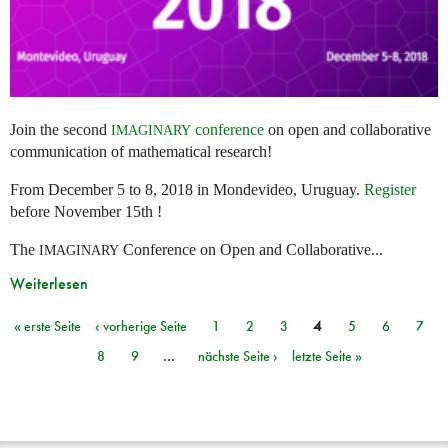
Join the second
conference
on open and collaborative
IMAGINARY
communication of mathematical research!
From December 5 to 8, 2018 in Mondevideo, Uruguay.
Register
before November 15th !
The
Conference on Open and Collaborative...
IMAGINARY
Weiterlesen
« erste Seite
‹ vorherige Seite
1
2
3
4
5
6
7
Seiten
8
9
…
nächste Seite ›
letzte Seite »