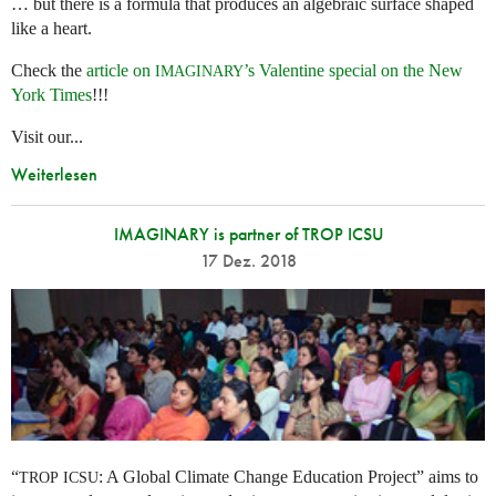
… but there is a formula that produces an algebraic surface shaped
like a heart.
Check the
article on
’s Valentine special on the New
IMAGINARY
York Times
!!!
Visit our...
Weiterlesen
IMAGINARY is partner of TROP ICSU
17 Dez. 2018
“
: A Global Climate Change Education Project” aims to
TROP
ICSU