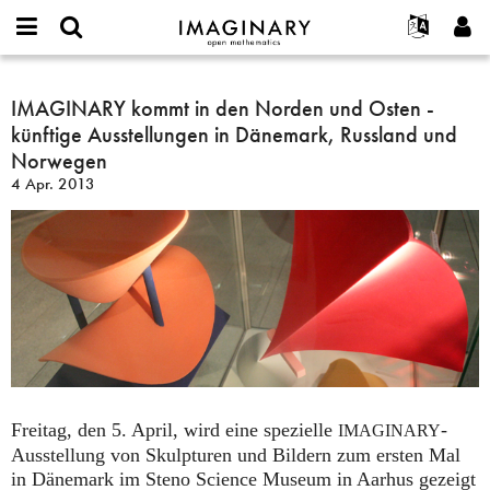
IMAGINARY
open
English
Events
Info
E-
mathematics
IMAGINARY
mail
Suche
Français
Projekte
IMAGINARY kommt in den Norden und Osten -
Programme
or
kommt
Passwort
künftige Ausstellungen in Dänemark, Russland und
username
Mitmachen
Deutsch
Galerien
in
*
*
Norwegen
den
Kontakt
한국어
Hands-on
4 Apr. 2013
Norden
Español
Filme
und
Türkçe
Osten
Neues Benutzerkonto erstellen
Texte
-
Neues Passwort anfordern
Ausstellungen
künftige
Ausstellungen
Mehr...
in
Dänemark,
Russland
und
Freitag, den 5. April, wird eine spezielle
-
Norwegen
IMAGINARY
Ausstellung von Skulpturen und Bildern zum ersten Mal
in Dänemark im Steno Science Museum in Aarhus gezeigt