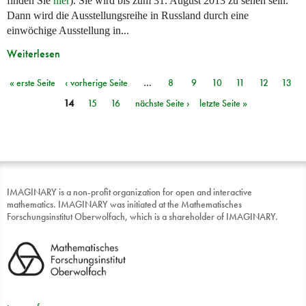
finden Sie
hier
). Sie wird bis zum 31. August 2013 zu sehen sein.
Dann wird die Ausstellungsreihe in Russland durch eine
einwöchige Ausstellung in...
Weiterlesen
« erste Seite
‹ vorherige Seite
…
8
9
10
11
12
13
Seiten
14
15
16
nächste Seite ›
letzte Seite »
IMAGINARY is a non-profit organization for open and interactive
mathematics. IMAGINARY was initiated at the Mathematisches
Forschungsinstitut Oberwolfach, which is a shareholder of IMAGINARY.