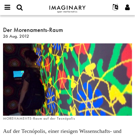
IMAGINARY
open
English
Events
Info
E-
mathematics
Der
mail
Suche
Français
Projekte
Der Morenaments-Raum
Programme
or
Morenaments-
Passwort
26 Aug. 2012
username
Mitmachen
Deutsch
Galerien
Raum
*
*
Kontakt
한국어
Hands-on
Español
Filme
Türkçe
Neues Benutzerkonto erstellen
Texte
Neues Passwort anfordern
Ausstellungen
Mehr...
MORENAMENTS-Raum auf der Tecnópolis
Auf der Tecnópolis, einer riesigen Wissenschafts- und