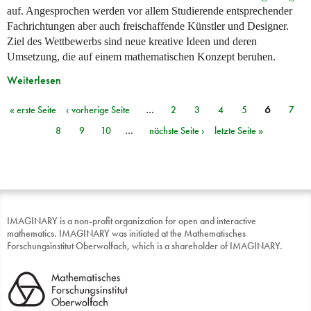
auf. Angesprochen werden vor allem Studierende entsprechender
Fachrichtungen aber auch freischaffende Künstler und Designer.
Ziel des Wettbewerbs sind neue kreative Ideen und deren
Umsetzung, die auf einem mathematischen Konzept beruhen.
Weiterlesen
« erste Seite
‹ vorherige Seite
…
2
3
4
5
6
7
Seiten
8
9
10
…
nächste Seite ›
letzte Seite »
IMAGINARY is a non-profit organization for open and interactive
mathematics. IMAGINARY was initiated at the Mathematisches
Forschungsinstitut Oberwolfach, which is a shareholder of IMAGINARY.