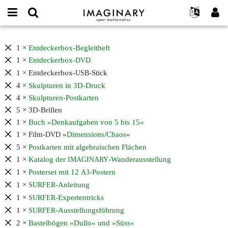
IMAGINARY
open
English
Events
About
E-
mathematics
Contents
mail
Search
Français
Projects
1 ×
Entdeckerbox-Begleitheft
Programs
or
of
Password
1 ×
Entdeckerbox-
DVD
username
Participate
Deutsch
Galleries
the
*
*
1 × Entdeckerbox-
-Stick
USB
IMAGINARY
Contact
한국어
Hands-On
4 ×
Skulpturen in 3D-Druck
Entdeckerbox
Español
Films
4 ×
Skulpturen-Postkarten
and
Türkçe
available
5 × 3D-Brillen
Create new account
Texts
downloads
1 ×
Buch »Denkaufgaben von 5 bis 15«
Request new password
Exhibitions
1 × Film-
»
Dimensions
/
Chaos
«
DVD
More...
5 ×
Postkarten mit algebraischen Flächen
1 ×
Katalog der
-Wanderausstellung
IMAGINARY
1 ×
Posterset mit 12
-Postern
A3
1 ×
-Anleitung
SURFER
1 ×
-Expertentricks
SURFER
1 ×
-Ausstellungsführung
SURFER
2 ×
Bastelbögen »Dullo« und »Süss«