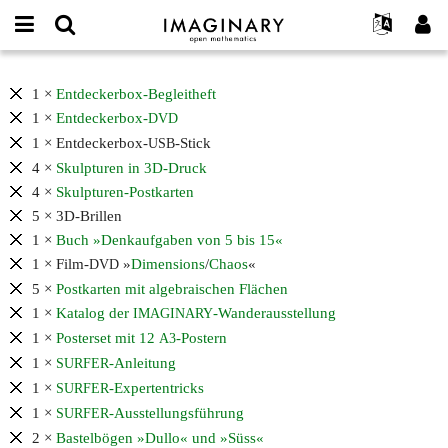
IMAGINARY
open
Événements
À propos
English
E-
mathematics
Contents
mail
Rechercher
Français
Projets
1 ×
Entdeckerbox-Begleitheft
Programmes
or
of
Mot
1 ×
Entdeckerbox-
DVD
username
Participer
Deutsch
Galeries
the
de
*
1 × Entdeckerbox-
-Stick
USB
passe
IMAGINARY
Contact
한국어
Interactif
*
4 ×
Skulpturen in 3D-Druck
Entdeckerbox
Español
Films
4 ×
Skulpturen-Postkarten
and
Türkçe
available
5 × 3D-Brillen
Créer un nouveau compte
Textes
downloads
1 ×
Buch »Denkaufgaben von 5 bis 15«
Demander un nouveau mot de passe
Expositions
1 × Film-
»
Dimensions
/
Chaos
«
DVD
Plus...
5 ×
Postkarten mit algebraischen Flächen
1 ×
Katalog der
-Wanderausstellung
IMAGINARY
1 ×
Posterset mit 12
-Postern
A3
1 ×
-Anleitung
SURFER
1 ×
-Expertentricks
SURFER
1 ×
-Ausstellungsführung
SURFER
2 ×
Bastelbögen »Dullo« und »Süss«